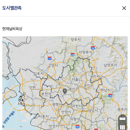
close
도시별관측
현재날씨
육상
홈