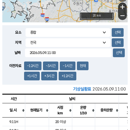
+
−
20 km
요소
지역
날짜
이전자료
-12시간
-3시간
-1시간
현재
+1시간
+3시간
+12시간
기상실황표
2026.05.09.11:00
시간
날씨
시정
운량
현
일.시
현재일기
중하운량
km
1/10
기
도시별 기상실황표로 지점, 날씨, 기온, 강수, 바람, 기압등을 안내한 표입
9.11H
20 이상
1