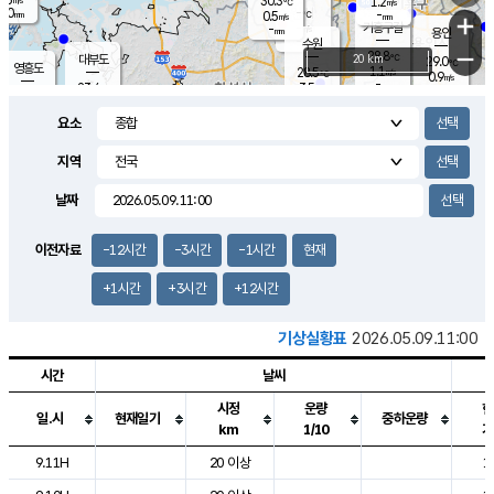
30.3
1.2
m/s
℃
2.0
-
-
mm
0.5
℃
mm
+
m/s
기흥구갈
-
-
m/s
mm
용인
-
수원
mm
−
28.8
℃
대부도
20 km
29.0
℃
영흥도
1.1
28.5
m/s
℃
0.9
m/s
-
mm
3.5
23.4
m/s
-
℃
mm
26.2
℃
-
오산
1.1
mm
m/s
4.8
m/s
14.5
mm
요소
11.0
mm
향남
27.6
℃
1.1
m/s
27.9
-
지역
℃
운평
mm
송탄
-
℃
m/s
-
s
mm
24.3
보
℃
날짜
27.1
℃
1.1
m/s
산
0.7
m/s
27.0
-
mm
-
mm
-
m
℃
이전자료
-12시간
-3시간
-1시간
현재
-
m
/s
+1시간
+3시간
+12시간
기상실황표
2026.05.09.11:00
시간
날씨
시정
운량
현
일.시
현재일기
중하운량
km
1/10
기
도시별 기상실황표로 지점, 날씨, 기온, 강수, 바람, 기압등을 안내한 표입
9.11H
20 이상
1