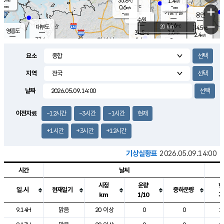
35.8
1.4
m/s
℃
-
-
-
mm
0.6
℃
mm
+
m/s
기흥구갈
-
-
m/s
mm
용인
-
수원
mm
−
34.6
℃
대부도
20 km
34.5
℃
영흥도
1.6
34.5
m/s
℃
2.4
m/s
-
mm
1.6
33.4
m/s
-
℃
mm
32.2
℃
-
오산
2.0
mm
m/s
1.8
m/s
-
mm
요소
-
mm
향남
34.5
℃
1.5
m/s
34.9
-
지역
℃
운평
mm
송탄
1.3
℃
m/s
-
s
mm
34.0
보
℃
날짜
35.0
℃
1.8
m/s
산
2.0
m/s
-
33.
mm
-
mm
-
m
℃
이전자료
-12시간
-3시간
-1시간
현재
-
m
/s
+1시간
+3시간
+12시간
기상실황표
2026.05.09.14:00
시간
날씨
시정
운량
현
일.시
현재일기
중하운량
km
1/10
기
도시별 기상실황표로 지점, 날씨, 기온, 강수, 바람, 기압등을 안내한 표입
9.14H
맑음
20 이상
0
0
2