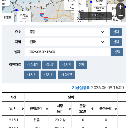
27.0
0.9
m/s
℃
-
-
-
mm
-
℃
mm
+
m/s
기흥구갈
-
-
m/s
mm
용인
-
수원
mm
−
25.9
℃
대부도
20 km
26.4
℃
영흥도
1.3
27.2
m/s
℃
1.5
m/s
-
mm
2.1
26.4
m/s
-
℃
mm
27.9
℃
-
오산
3.3
mm
m/s
7.8
m/s
-
mm
요소
-
mm
향남
26.5
℃
2.4
m/s
27.6
-
지역
℃
운평
mm
송탄
1.1
℃
m/s
-
s
mm
26.1
보
℃
날짜
26.5
℃
2.3
m/s
산
1.1
m/s
-
24.
mm
-
mm
1.2
℃
이전자료
-12시간
-3시간
-1시간
현재
-
m
/s
+1시간
+3시간
+12시간
기상실황표
2026.05.09.15:00
시간
날씨
시정
운량
일.시
현재일기
중하운량
km
1/10
도시별 기상실황표로 지점, 날씨, 기온, 강수, 바람, 기압등을 안내한 표입
9.15H
맑음
20 이상
0
0
2