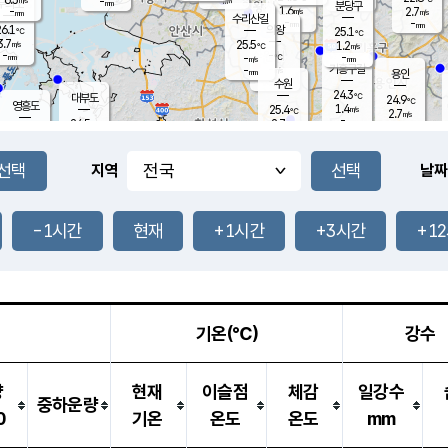
-
-
mm
무의도
mm
mm
분당구
1.6
-
2.7
m/s
m/s
mm
수리산길
-
-
mm
mm
6.1
의왕
25.1
℃
℃
3.7
25.5
m/s
1.2
m/s
℃
-
-
-
mm
-
℃
mm
m/s
기흥구갈
-
-
m/s
mm
용인
-
수원
mm
24.3
℃
대부도
24.9
℃
영흥도
1.4
25.4
m/s
℃
2.7
m/s
-
mm
2.7
24.5
m/s
-
℃
mm
26.7
℃
-
오산
3.1
mm
m/s
6.4
m/s
-
mm
-
mm
향남
24.8
℃
지역
날짜
1.9
m/s
26.1
-
℃
운평
mm
송탄
0.9
℃
m/s
-
s
mm
24.4
보
℃
24.9
-1시간
현재
+1시간
+3시간
+1
℃
1.5
m/s
산
0.0
m/s
-
-
mm
-
mm
-
m
℃
-
m
/s
기온(℃)
강수
량
현재
이슬점
체감
일강수
중하운량
0
기온
온도
온도
mm