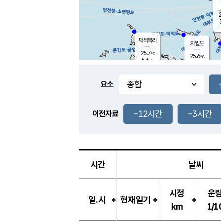
2
덕적북리
자월도
25.7
℃
25.6
℃
5.6
m/s
0.9
m/s
-
mm
-
mm
요소
풍도
25.8
덕적지도
2.7
m/
-
-12시간
-3시간
mm
이전자료
25.4
℃
대
2.6
m/s
-
mm
25.6
8.5
m
-
mm
시간
날씨
시정
운
일.시
현재일기
km
1/1