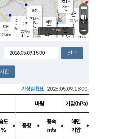
23.1
℃
강림
3.2
m/s
원주
-
흥천
mm
19.8
℃
문막
0.3
m/s
23.6
℃
23.3
-
℃
mm
+
2
설봉
m/s
23.8
℃
여주
1.8
m/s
이천
-
mm
3.3
m/s
-
마장
mm
신림
24.0
부론
-
귀래
−
℃
mm
23.1
20 km
℃
22.9
℃
-
m/s
1.6
24.6
m/s
℃
22.4
1.1
m/s
℃
-
21.8
21.6
mm
℃
-
℃
mm
2.7
m/s
-
0.8
mm
m/s
1.8
0.4
m/s
m/s
-
mm
-
백운
mm
-
-
mm
mm
백암
장호원
22.9
℃
0.5
m/s
21.7
℃
22.8
엄정
℃
-
mm
1.1
m/s
1.8
m/s
노은
-
mm
-
24.1
mm
℃
개
2시간
2.2
m/s
23.0
℃
-
mm
2.4
℃
m/s
-
/s
mm
m
기상실황표
2026.05.09.15:00
바람
기압(hPa)
습도
풍속
해면
풍향
%
m/s
기압