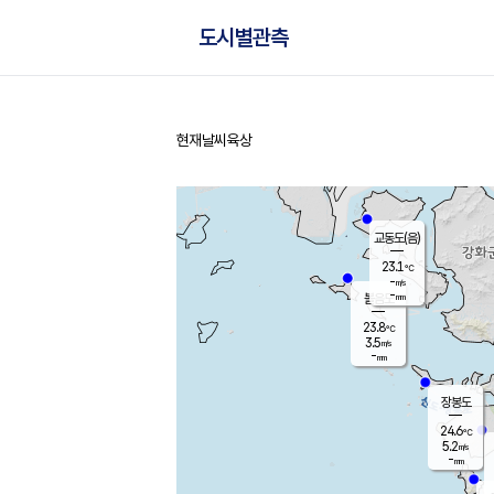
도시별관측
현재날씨
육상
홈
교동도(음)
23.1
℃
-
m/s
-
mm
볼음도
대연평
23.8
℃
3.5
m/s
25.5
℃
-
mm
2.5
m/s
-
mm
장봉도
24.6
℃
5.2
m/s
-
mm