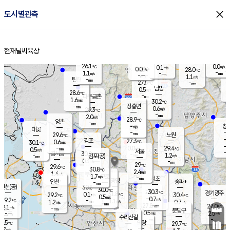
close
도시별관측
장남
판문점
26.8
℃
1.5
m/s
화현
27.3
동두천
℃
남면
-
현재날씨
육상
mm
파주
1.2
홈
m/s
포천
24.6
-
27.2
℃
mm
℃
29.7
℃
26.1
0.0
0.1
m/s
℃
m/s
0.0
양주
28.0
m/s
가
℃
-
1.1
-
mm
m/s
mm
-
mm
1.1
m/s
-
탄현
mm
27.5
-
2
℃
mm
남방
0.5
m/s
0
28.6
℃
-
파주금촌
mm
1.6
m/s
30.2
℃
-
장흥면
mm
0.6
m/s
29.3
℃
-
mm
2.0
m/s
28.9
℃
양촌
-
mm
창
-
m/s
은평
대곶
-
mm
29.6
노원
℃
-
김포
27.3
0.6
℃
30.1
m/s
℃
-
m/
-
0.0
29.4
m/s
mm
0.5
℃
m/s
서울
-
경서동
30.0
m
-
1.2
℃
mm
-
김포(공)
m/s
mm
0.3
-
m/s
mm
29
℃
29.6
-
℃
mm
30.8
℃
2.4
m/s
1.4
부천
m/s
1.7
구로
m/s
-
서초
mm
-
광명
mm
인천
송파*
-
mm
인천(공)
30.8
℃
30.0
℃
30.3
과천
경기광주
℃
31.8
0.1
29.2
30.4
m/s
℃
℃
℃
0.5
m/s
0.7
m/s
29.2
-
1.1
℃
mm
1.2
m/s
0.7
m/s
-
m/s
mm
-
27.8
27.0
mm
2.1
-
℃
℃
m/s
-
-
mm
무의도
mm
mm
분당구
0.5
-
2.5
m/s
m/s
mm
수리산길
-
-
mm
mm
9.5
의왕
29.7
℃
℃
0.7
m/s