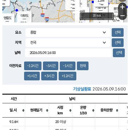
-
1.3
m/s
℃
-
-
-
mm
-
℃
mm
+
m/s
기흥구갈
-
-
m/s
mm
용인
-
수원
mm
−
29.1
℃
대부도
20 km
28.4
℃
영흥도
0.7
29
m/s
℃
0.7
m/s
-
mm
2.1
28.9
m/s
-
℃
mm
29.2
℃
-
오산
1.2
mm
m/s
2.3
m/s
-
mm
요소
-
mm
향남
28.0
℃
0.0
m/s
29.8
-
지역
℃
운평
mm
송탄
-
℃
m/s
-
s
mm
28.4
보
℃
날짜
29.0
℃
2.1
m/s
산
0.0
m/s
-
24.
mm
-
mm
-
m
℃
이전자료
-12시간
-3시간
-1시간
현재
-
m
/s
+1시간
+3시간
+12시간
기상실황표
2026.05.09.16:00
시간
날씨
시정
운량
현
일.시
현재일기
중하운량
km
1/10
기
도시별 기상실황표로 지점, 날씨, 기온, 강수, 바람, 기압등을 안내한 표입
9.16H
20 이상
2