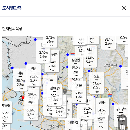
close
도시별관측
장남
판문점
26.9
℃
1.4
m/s
화현
27.1
동두천
℃
남면
-
현재날씨
육상
mm
파주
2.6
홈
m/s
포천
24.9
-
28.8
℃
mm
℃
28.2
℃
27.2
0.0
2
m/s
℃
m/s
-
양주
28.4
m/s
가
℃
-
3.5
-
mm
m/s
mm
-
mm
2.9
m/s
-
탄현
mm
27.9
-
2
℃
mm
남방
1.7
m/s
0
27.6
℃
-
파주금촌
mm
1.4
m/s
28.8
℃
-
장흥면
mm
0.3
m/s
28.4
℃
-
mm
2.0
m/s
29.0
℃
양촌
-
mm
창
-
m/s
은평
대곶
-
mm
28.2
노원
℃
-
김포
29.3
2.0
℃
28.4
m/s
℃
-
m/
-
2.6
27.4
m/s
mm
2.2
℃
m/s
서울
-
경서동
-
m
-
0.9
℃
mm
-
김포(공)
m/s
mm
-
-
m/s
mm
30.9
℃
29.0
-
℃
mm
29.2
℃
1.9
m/s
2.4
부천
m/s
1.4
구로
m/s
-
서초
mm
-
광명
mm
인천
송파*
-
mm
인천(공)
30.9
℃
31.1
℃
30.0
과천
경기광주
℃
32.6
0.9
30.9
31.5
m/s
℃
℃
℃
1.4
m/s
1.1
m/s
29.9
-
0.5
℃
mm
2.4
m/s
2.1
m/s
-
m/s
mm
-
26.5
27.1
mm
5.3
-
℃
℃
m/s
-
-
mm
무의도
mm
mm
분당구
0.1
-
3.1
m/s
m/s
mm
수리산길
-
-
mm
mm
9.0
의왕
-
℃
℃
1.2
m/s