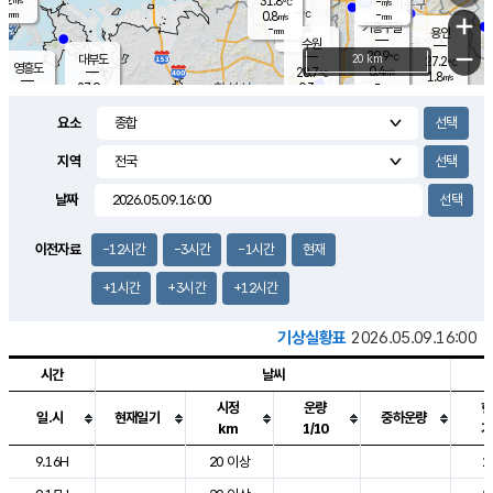
31.8
-
m/s
℃
-
-
-
mm
0.8
℃
mm
+
m/s
기흥구갈
-
-
m/s
mm
용인
-
수원
mm
−
29.9
℃
대부도
20 km
27.2
℃
영흥도
0.4
28.7
m/s
℃
1.8
m/s
-
mm
0.3
27.9
m/s
-
℃
mm
30.4
℃
-
오산
1.7
mm
m/s
1.9
m/s
-
mm
요소
-
mm
향남
26.6
℃
0.3
m/s
-
-
지역
℃
운평
mm
송탄
-
℃
m/s
-
s
mm
27.9
보
℃
날짜
29.8
℃
1.8
m/s
산
1.2
m/s
-
24.
mm
-
mm
0.0
℃
이전자료
-12시간
-3시간
-1시간
현재
-
m
/s
+1시간
+3시간
+12시간
기상실황표
2026.05.09.16:00
시간
날씨
시정
운량
현
일.시
현재일기
중하운량
km
1/10
기
도시별 기상실황표로 지점, 날씨, 기온, 강수, 바람, 기압등을 안내한 표입
9.16H
20 이상
2