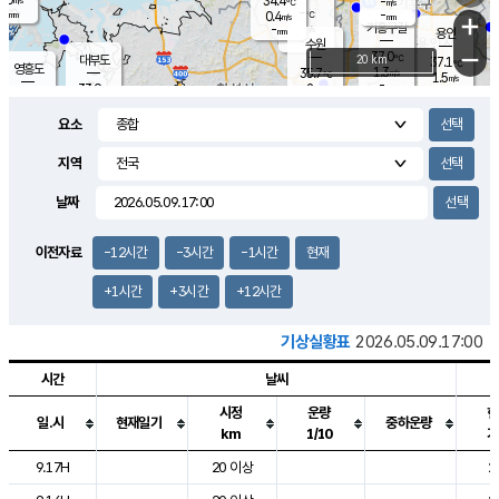
34.4
-
m/s
℃
-
-
-
mm
0.4
℃
mm
+
m/s
기흥구갈
-
-
m/s
mm
용인
-
수원
mm
−
37.0
℃
대부도
20 km
37.1
℃
영흥도
1.3
35.7
m/s
℃
1.5
m/s
-
mm
2
33.9
m/s
-
℃
mm
33.5
℃
-
오산
3.3
mm
m/s
3.6
m/s
-
mm
요소
-
mm
향남
35.5
℃
1.2
m/s
35.6
-
지역
℃
운평
mm
송탄
1.7
℃
m/s
-
s
mm
34.9
보
℃
날짜
36.0
℃
2.1
m/s
산
1.9
m/s
-
33.
mm
-
mm
0.9
℃
이전자료
-12시간
-3시간
-1시간
현재
-
m
/s
+1시간
+3시간
+12시간
기상실황표
2026.05.09.17:00
시간
날씨
시정
운량
현
일.시
현재일기
중하운량
km
1/10
기
도시별 기상실황표로 지점, 날씨, 기온, 강수, 바람, 기압등을 안내한 표입
9.17H
20 이상
2