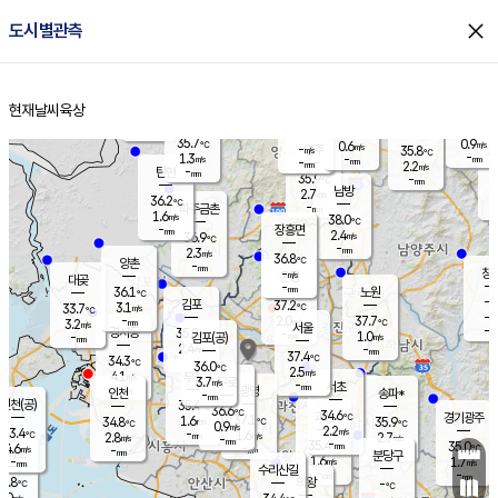
close
도시별관측
장남
판문점
36.1
℃
1.7
m/s
화현
37.7
동두천
℃
남면
-
현재날씨
육상
mm
파주
1.1
홈
m/s
포천
37.6
-
34.6
℃
mm
℃
36.4
℃
35.7
0.9
0.6
m/s
℃
m/s
-
양주
35.8
m/s
가
℃
-
1.3
-
mm
m/s
mm
-
mm
2.2
m/s
-
탄현
mm
35.9
-
3
℃
mm
남방
2.7
m/s
1
36.2
℃
-
파주금촌
mm
1.6
m/s
38.0
℃
-
장흥면
mm
2.4
m/s
36.9
℃
-
mm
2.3
m/s
36.8
℃
양촌
-
mm
창
-
m/s
은평
대곶
-
mm
36.1
노원
℃
-
김포
37.2
3.1
℃
33.7
m/s
℃
-
m/
-
2.0
37.7
m/s
mm
3.2
℃
m/s
서울
-
경서동
35.8
m
-
1.0
℃
mm
-
김포(공)
m/s
mm
2.4
-
m/s
mm
37.4
℃
34.3
-
℃
mm
36.0
℃
2.5
m/s
4.1
부천
m/s
3.7
구로
m/s
-
서초
mm
-
광명
mm
인천
송파*
-
mm
인천(공)
35.4
℃
36.6
℃
34.6
과천
경기광주
℃
37.1
1.6
34.8
35.9
m/s
℃
℃
℃
0.9
m/s
2.2
m/s
33.4
-
1.6
℃
mm
2.8
m/s
2.7
m/s
-
m/s
mm
-
35.4
35.0
mm
4.6
-
℃
℃
m/s
-
-
mm
무의도
mm
mm
분당구
1.6
-
1.7
m/s
m/s
mm
수리산길
-
-
mm
mm
1.8
의왕
-
℃
℃
3.0
m/s