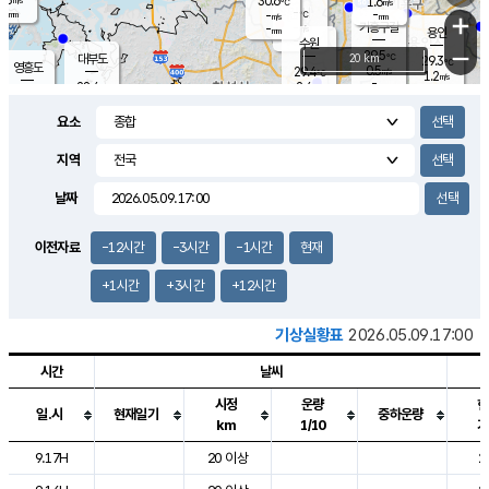
30.6
1.6
m/s
℃
-
-
-
mm
-
℃
mm
+
m/s
기흥구갈
-
-
m/s
mm
용인
-
수원
mm
−
29.5
℃
대부도
20 km
29.3
℃
영흥도
0.5
29.4
m/s
℃
1.2
m/s
-
mm
2.4
28.4
m/s
-
℃
mm
28.1
℃
-
오산
1.4
mm
m/s
1.7
m/s
-
mm
요소
-
mm
향남
29.3
℃
1.2
m/s
29.5
-
지역
℃
운평
mm
송탄
0.5
℃
m/s
-
s
mm
28.8
보
℃
날짜
29.3
℃
2.0
m/s
산
1.4
m/s
-
25.
mm
-
mm
0.4
℃
이전자료
-12시간
-3시간
-1시간
현재
-
m
/s
+1시간
+3시간
+12시간
기상실황표
2026.05.09.17:00
시간
날씨
시정
운량
현
일.시
현재일기
중하운량
km
1/10
기
도시별 기상실황표로 지점, 날씨, 기온, 강수, 바람, 기압등을 안내한 표입
9.17H
20 이상
2