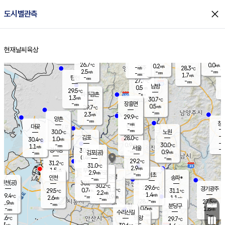
close
도시별관측
장남
판문점
27.8
℃
0.4
m/s
화현
28.0
동두천
℃
남면
-
현재날씨
육상
mm
파주
2.1
홈
m/s
포천
24.5
-
27.2
℃
mm
℃
30.4
℃
26.7
0.0
0.2
m/s
℃
m/s
-
양주
28.3
m/s
가
℃
-
2.5
-
mm
m/s
mm
-
mm
1.7
m/s
-
탄현
mm
27.7
-
2
℃
mm
남방
0.5
m/s
0
29.5
℃
-
파주금촌
mm
1.3
m/s
30.7
℃
-
장흥면
mm
0.5
m/s
29.7
℃
-
mm
2.3
m/s
29.9
℃
양촌
-
mm
창
-
m/s
은평
대곶
-
mm
30.0
노원
℃
-
김포
28.0
1.0
℃
30.4
m/s
℃
-
m/
-
0.9
30.0
m/s
mm
1.1
℃
m/s
서울
-
경서동
30.5
m
-
0.9
℃
mm
-
김포(공)
m/s
mm
0.4
-
m/s
mm
29.2
℃
31.2
-
℃
mm
31.0
℃
2.9
m/s
1.5
부천
m/s
2.9
구로
m/s
-
서초
mm
-
광명
mm
인천
송파*
-
mm
인천(공)
30.8
℃
30.2
℃
29.6
과천
경기광주
℃
31.2
0.7
29.5
31.1
m/s
℃
℃
℃
2.2
m/s
1.4
m/s
29.4
-
0.9
℃
mm
2.6
m/s
1.1
m/s
-
m/s
mm
-
28.7
27.5
mm
1.9
-
℃
℃
m/s
-
-
mm
무의도
mm
mm
분당구
0.6
-
1.8
m/s
m/s
mm
수리산길
-
-
mm
mm
8.6
의왕
29.7
℃
℃
1.3
m/s