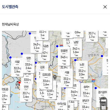
close
도시별관측
장남
판문점
31.9
℃
1.0
m/s
화현
33.3
동두천
℃
남면
-
현재날씨
육상
mm
파주
1.4
홈
m/s
포천
31.7
-
32.8
℃
mm
℃
33.7
℃
32.1
-
0.9
m/s
℃
m/s
-
양주
33.7
m/s
가
℃
-
1
-
mm
m/s
mm
-
mm
1.7
m/s
-
탄현
mm
33.1
-
3
℃
mm
남방
1.7
m/s
1
34.3
℃
-
파주금촌
mm
1.1
m/s
34.1
℃
-
장흥면
mm
1.6
m/s
34.2
℃
-
mm
2.4
m/s
34.5
℃
양촌
-
mm
창
-
m/s
은평
대곶
-
mm
33.5
노원
℃
-
김포
31.9
2.4
℃
32.3
m/s
℃
-
m/
-
1.2
33.2
m/s
mm
1.9
℃
m/s
서울
-
경서동
33.8
m
-
2.0
℃
mm
-
김포(공)
m/s
mm
0.9
-
m/s
mm
33.1
℃
33.5
-
℃
mm
33.6
℃
2.5
m/s
1.8
부천
m/s
1.6
구로
m/s
-
서초
mm
-
광명
mm
인천
송파*
-
mm
인천(공)
33.4
℃
32.8
℃
34.0
과천
경기광주
℃
32.7
1.3
33.7
33.4
m/s
℃
℃
℃
1.1
m/s
1.2
m/s
32.5
-
1.7
℃
mm
1.4
m/s
2.0
m/s
-
m/s
mm
-
32.5
30.4
mm
3.7
-
℃
℃
m/s
-
-
mm
무의도
mm
mm
분당구
1.4
-
0.6
m/s
m/s
mm
수리산길
-
-
mm
mm
1.8
의왕
33.4
℃
℃
1.7
m/s