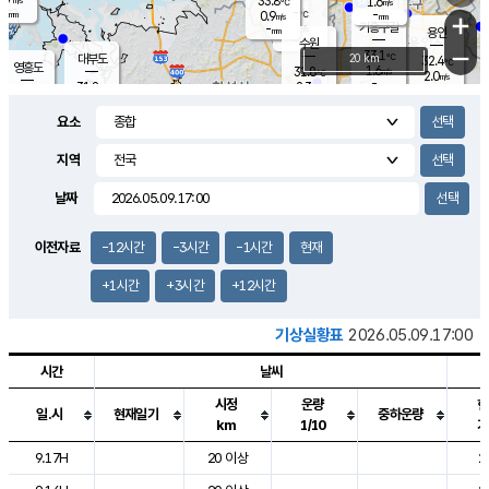
33.8
1.6
m/s
℃
-
-
-
mm
0.9
℃
mm
+
m/s
기흥구갈
-
-
m/s
mm
용인
-
수원
mm
−
33.1
℃
대부도
20 km
32.4
℃
영흥도
1.6
31.8
m/s
℃
2.0
m/s
-
mm
2.3
31.8
m/s
-
℃
mm
31.2
℃
-
오산
2.0
mm
m/s
2.0
m/s
-
mm
요소
-
mm
향남
32.0
℃
1.6
m/s
32.1
-
지역
℃
운평
mm
송탄
1.4
℃
m/s
-
s
mm
31.6
보
℃
날짜
32.5
℃
2.2
m/s
산
1.5
m/s
-
30.
mm
-
mm
1.3
℃
이전자료
-12시간
-3시간
-1시간
현재
-
m
/s
+1시간
+3시간
+12시간
기상실황표
2026.05.09.17:00
시간
날씨
시정
운량
현
일.시
현재일기
중하운량
km
1/10
기
도시별 기상실황표로 지점, 날씨, 기온, 강수, 바람, 기압등을 안내한 표입
9.17H
20 이상
2