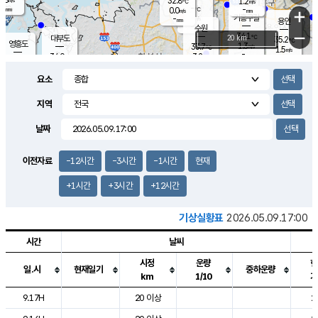
32.8
1.2
m/s
℃
-
-
-
mm
0.0
℃
mm
+
m/s
기흥구갈
-
-
m/s
mm
용인
-
수원
mm
−
34.1
℃
대부도
20 km
35.2
℃
영흥도
1.3
33.7
m/s
℃
1.5
m/s
-
mm
3.2
34.0
m/s
-
℃
mm
32.2
℃
-
오산
2.1
mm
m/s
2.4
m/s
-
mm
요소
-
mm
향남
33.3
℃
1.3
m/s
34.8
-
지역
℃
운평
mm
송탄
0.7
℃
m/s
-
s
mm
33.7
보
℃
날짜
35.1
℃
1.9
m/s
산
1.6
m/s
-
32.
mm
-
mm
1.1
℃
이전자료
-12시간
-3시간
-1시간
현재
-
m
/s
+1시간
+3시간
+12시간
기상실황표
2026.05.09.17:00
시간
날씨
시정
운량
현
일.시
현재일기
중하운량
km
1/10
기
도시별 기상실황표로 지점, 날씨, 기온, 강수, 바람, 기압등을 안내한 표입
9.17H
20 이상
2