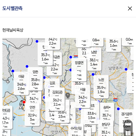
close
도시별관측
장남
판문점
34.9
℃
2.1
m/s
화현
36.6
동두천
℃
남면
-
현재날씨
육상
mm
파주
1.1
홈
m/s
포천
35.5
-
35
℃
mm
℃
36.8
℃
34.2
0.0
0.8
m/s
℃
m/s
-
양주
35.6
m/s
가
℃
-
2.2
-
mm
m/s
mm
-
mm
1.6
m/s
-
탄현
mm
36.3
-
3
℃
mm
남방
2.1
m/s
2
35.3
℃
-
파주금촌
mm
1.6
m/s
38.1
℃
-
장흥면
mm
1.4
m/s
36.2
℃
-
mm
2.2
m/s
-
℃
양촌
-
mm
창
-
m/s
은평
대곶
-
mm
35.8
노원
℃
-
김포
35.5
2.8
℃
34.8
m/s
℃
-
m/
-
2.5
35.9
m/s
mm
2.6
℃
m/s
서울
-
경서동
35.9
m
-
1.9
℃
mm
-
김포(공)
m/s
mm
0.6
-
m/s
mm
34.3
℃
34.7
-
℃
mm
36.2
℃
2.2
m/s
2.9
부천
m/s
2.1
구로
m/s
-
서초
mm
-
광명
mm
인천
송파*
-
mm
인천(공)
35.6
℃
35.8
℃
33.8
과천
경기광주
℃
34.9
1.4
32.9
35.7
m/s
℃
℃
℃
2.5
m/s
1.5
m/s
34.3
-
1.4
℃
mm
3
m/s
2.5
m/s
-
m/s
mm
-
33.9
33.2
mm
2.7
-
℃
℃
m/s
-
-
mm
무의도
mm
mm
분당구
0.9
-
0.6
m/s
m/s
mm
수리산길
-
-
mm
mm
3.9
의왕
35.1
℃
℃
2.8
m/s