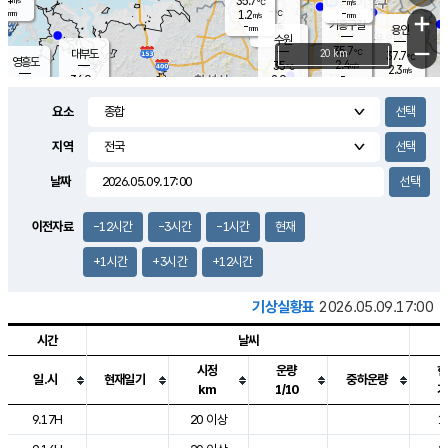
35.7
-
m/s
℃
-
-
-
mm
1.2
℃
mm
+
m/s
기흥구갈
-
-
m/s
mm
용인
-
수원
mm
−
35.7
℃
대부도
20 km
37.7
℃
영흥도
2.4
35
m/s
℃
2.3
m/s
-
mm
2.9
36.9
m/s
-
℃
mm
33.9
℃
-
오산
2.4
mm
m/s
1.8
m/s
-
mm
요소
-
mm
향남
36.2
℃
1.8
m/s
37.1
-
지역
℃
운평
mm
송탄
-
℃
m/s
-
s
mm
35.4
보
℃
날짜
37.1
℃
2.8
m/s
산
2.2
m/s
-
34.
mm
-
mm
2.3
℃
이전자료
-12시간
-3시간
-1시간
현재
-
m
/s
+1시간
+3시간
+12시간
기상실황표
2026.05.09.17:00
시간
날씨
시정
운량
현
일.시
현재일기
중하운량
km
1/10
기
도시별 기상실황표로 지점, 날씨, 기온, 강수, 바람, 기압등을 안내한 표입
9.17H
20 이상
1