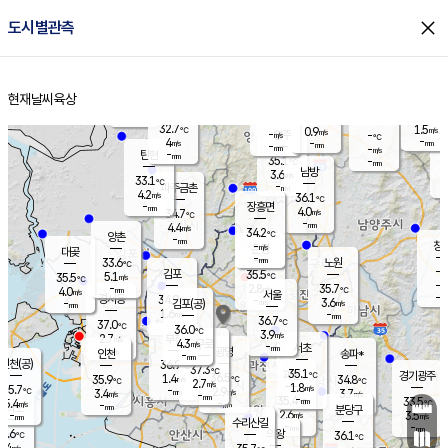
close
도시별관측
장남
판문점
31.9
℃
5.7
m/s
화현
32.8
동두천
℃
남면
-
현재날씨
육상
mm
파주
4.6
홈
m/s
포천
34.9
-
34.8
℃
mm
℃
32.7
℃
32.7
1.5
0.9
m/s
℃
m/s
-
양주
-
m/s
가
℃
-
4
-
mm
m/s
mm
-
mm
-
m/s
-
탄현
mm
35.1
-
3
℃
mm
남방
3.6
m/s
4
33.1
℃
-
파주금촌
mm
4.2
m/s
36.1
℃
-
장흥면
mm
4.0
m/s
34.7
℃
-
mm
4.4
m/s
34.2
℃
양촌
-
mm
창
-
m/s
은평
대곶
-
mm
33.6
노원
℃
-
김포
35.5
5.1
℃
35.5
m/s
℃
-
m/
-
2.8
35.7
m/s
mm
4.0
℃
m/s
서울
-
경서동
34.9
m
-
3.6
℃
mm
-
김포(공)
m/s
mm
1.6
-
m/s
mm
36.7
℃
37.0
-
℃
mm
36.0
℃
3.9
m/s
2.7
부천
m/s
4.3
구로
m/s
-
서초
mm
-
광명
mm
인천
송파*
-
mm
인천(공)
36.9
℃
37.3
℃
35.1
과천
경기광주
℃
36.5
1.4
35.9
34.8
m/s
℃
℃
℃
2.7
m/s
1.8
m/s
35.7
-
2.9
℃
mm
3.4
m/s
3.7
m/s
-
m/s
mm
-
35.4
33.5
mm
5.4
-
℃
℃
m/s
-
-
mm
무의도
mm
mm
분당구
2.6
-
3.5
m/s
m/s
mm
수리산길
-
-
mm
mm
5.6
의왕
36.1
℃
℃
1.4
m/s