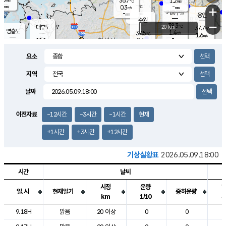
36.7
1.2
m/s
℃
-
-
-
mm
0.3
℃
mm
+
m/s
기흥구갈
-
-
m/s
mm
용인
-
수원
mm
−
38.3
℃
대부도
20 km
37.7
℃
영흥도
1.4
37.5
m/s
℃
1.6
m/s
-
mm
2.4
33.3
m/s
-
℃
mm
34.6
℃
-
오산
2.5
mm
m/s
3.7
m/s
-
mm
요소
-
mm
향남
36.8
℃
1.3
m/s
37.2
-
지역
℃
운평
mm
송탄
2.9
℃
m/s
-
s
mm
34.1
보
℃
날짜
37.6
℃
3.5
m/s
산
1.6
m/s
-
34.
mm
-
mm
1.3
℃
이전자료
-12시간
-3시간
-1시간
현재
-
m
/s
+1시간
+3시간
+12시간
기상실황표
2026.05.09.18:00
시간
날씨
시정
운량
일.시
현재일기
중하운량
km
1/10
도시별 기상실황표로 지점, 날씨, 기온, 강수, 바람, 기압등을 안내한 표입
9.18H
맑음
20 이상
0
0
1