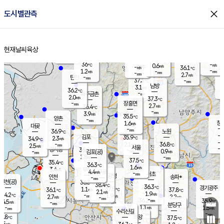
close
도시별관측
장남
판문점
36.7
℃
1.4
m/s
화현
36.3
동두천
℃
남면
-
현재날씨
육상
mm
파주
1.1
홈
m/s
포천
-
-
36.2
℃
mm
℃
36.7
℃
36
-
0.6
m/s
℃
m/s
-
양주
36.1
m/s
가
℃
-
1.2
-
mm
m/s
mm
-
mm
2.7
m/s
-
탄현
mm
37.3
-
3
℃
mm
남방
3.1
m/s
0
36.2
℃
-
파주금촌
mm
2.0
m/s
37.3
℃
-
장흥면
mm
2.7
m/s
36.4
℃
-
mm
3.9
m/s
35.5
℃
양촌
-
mm
창
1.6
m/s
은평
대곶
-
mm
36.9
노원
℃
-
김포
35.9
2.3
℃
34.9
m/s
℃
-
m/
-
2.1
36.8
m/s
mm
2.5
℃
m/s
서울
-
경서동
36.6
m
-
0.9
℃
mm
-
김포(공)
m/s
mm
1.8
-
m/s
mm
37.5
℃
35.4
-
℃
mm
36.3
℃
1.6
m/s
3.4
부천
m/s
4.4
구로
m/s
-
서초
mm
-
광명
mm
인천
송파*
-
mm
인천(공)
36.3
℃
38.4
℃
36.3
과천
경기광주
℃
37.5
1.1
36.1
37.8
m/s
℃
℃
℃
2.1
m/s
1.9
m/s
34.2
-
1.9
℃
mm
2.7
m/s
2.2
m/s
-
m/s
mm
-
36.2
35.9
mm
4.5
-
℃
℃
m/s
-
-
mm
무의도
mm
mm
분당구
1.1
-
1.5
m/s
m/s
mm
수리산길
-
-
mm
mm
3.8
의왕
37.5
℃
℃
1.5
m/s