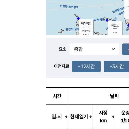
덕적북리
자월도
28.2
℃
-
℃
1.9
m/s
-
m/s
-
mm
-
mm
요소
풍도
-
℃
덕적지도
-
m/s
-
-12시간
-3시간
mm
이전자료
-
℃
대
-
m/s
-
mm
-
℃
-
m/s
-
mm
시간
날씨
시정
운
일.시
현재일기
km
1/1