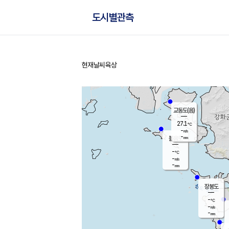
도시별관측
현재날씨
육상
홈
교동도(음)
27.1
℃
-
m/s
-
mm
볼음도
대연평
-
℃
-
m/s
-
℃
-
mm
-
m/s
-
mm
장봉도
-
℃
-
m/s
-
mm