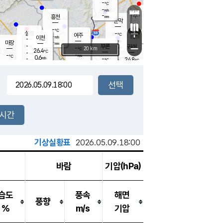
-
℃
강림
-
m/s
원주
-
흥천
mm
22.8
℃
문막
0.4
m/s
28.1
℃
-
-
℃
mm
+
0.9
설봉
m/s
-
℃
여주
-
m/s
이천
-
mm
-
m/s
-
마장
mm
신림
-
부론
-
귀래
−
℃
mm
-
20 km
℃
26.4
℃
-
m/s
-
-
m/s
℃
-
0.6
m/s
℃
-
-
24.8
mm
℃
-
℃
mm
-
m/s
-
-
mm
m/s
-
0.1
m/s
m/s
-
mm
-
백운
mm
-
-
mm
mm
백암
장호원
24.0
℃
0.7
m/s
-
℃
-
엄정
℃
-
mm
-
m/s
-
m/s
노은
-
mm
-
-
mm
℃
개
2시간
-
m/s
-
℃
-
mm
-
℃
m/s
-
/s
mm
m
기상실황표
2026.05.09.18:00
바람
기압(hPa)
습도
풍속
해면
풍향
%
m/s
기압