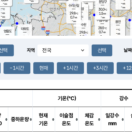
-
-
mm
무의도
mm
mm
분당구
-
-
-
m/s
m/s
mm
수리산길
-
-
mm
mm
-
의왕
30.0
℃
℃
-
29.8
m/s
1.5
m/s
℃
-
-
-
mm
0.7
℃
mm
m/s
기흥구갈
-
-
m/s
mm
용인
-
수원
mm
28.5
℃
대부도
-
℃
영흥도
0.7
29.8
m/s
℃
-
m/s
-
mm
1.9
-
m/s
-
℃
mm
-
℃
-
오산
-
mm
m/s
-
m/s
-
mm
-
mm
향남
-
℃
지역
날짜
-
m/s
-
-
℃
운평
mm
송탄
-
m/s
-
mm
-
보
℃
-
-1시간
현재
+1시간
+3시간
+1
℃
-
m/s
산
-
m/s
-
-
mm
-
mm
-
m
-
m
기온(℃)
강수
량
현재
이슬점
체감
일강수
중하운량
0
기온
온도
온도
mm