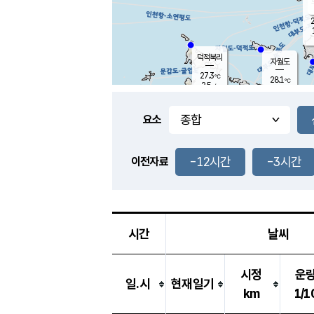
2
덕적북리
자월도
27.3
℃
28.1
℃
2.5
m/s
2.2
m/s
-
mm
-
mm
요소
풍도
28.5
덕적지도
1.1
m/
-
-12시간
-3시간
mm
이전자료
28.2
℃
대
2.0
m/s
-
mm
28.7
3.2
m
-
mm
시간
날씨
시정
운
일.시
현재일기
km
1/1