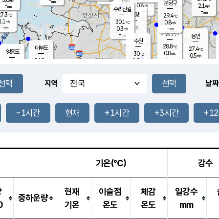
-
-
mm
무의도
mm
mm
분당구
0.8
-
2.1
m/s
m/s
mm
수리산길
-
-
mm
mm
7.3
의왕
29.4
℃
℃
1.1
30.1
m/s
0.8
m/s
℃
-
-
-
mm
0.3
℃
mm
m/s
기흥구갈
-
-
m/s
mm
용인
-
수원
mm
28.8
℃
대부도
27.4
℃
영흥도
0.8
30
m/s
℃
0.5
m/s
-
mm
1.9
26.8
m/s
-
℃
mm
28.9
℃
-
오산
0.4
mm
m/s
2.6
m/s
-
mm
-
mm
향남
28.0
℃
지역
날짜
0.9
m/s
30.0
-
℃
운평
mm
송탄
-
℃
m/s
-
s
mm
27.8
보
℃
29.2
-1시간
현재
+1시간
+3시간
+1
℃
1.5
m/s
산
0.6
m/s
-
25.
mm
-
mm
0.3
℃
-
m
/s
기온(℃)
강수
량
현재
이슬점
체감
일강수
중하운량
0
기온
온도
온도
mm