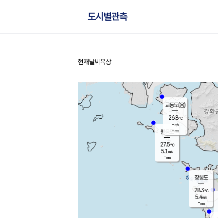
도시별관측
현재날씨
육상
홈
교동도(음)
26.8
℃
-
m/s
-
mm
볼음도
대연평
27.5
℃
5.1
m/s
28.7
℃
-
mm
1.2
m/s
-
mm
장봉도
28.3
℃
5.4
m/s
-
mm