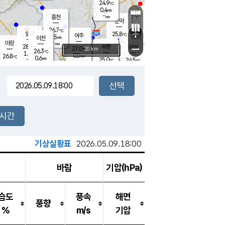
24.9
℃
강림
0.4
m/s
원주
-
흥천
mm
22.2
℃
문막
0.1
m/s
27.7
℃
26.7
-
℃
mm
+
0.7
설봉
m/s
25.8
℃
여주
0.5
m/s
이천
-
mm
1.1
m/s
-
마장
mm
신림
28.7
부론
-
귀래
−
℃
mm
27.0
20 km
℃
26.3
℃
1.7
m/s
0.5
26.8
m/s
℃
22.6
0.6
m/s
℃
-
25.0
24.5
mm
℃
-
℃
mm
0.2
m/s
-
0.7
mm
m/s
1.9
0.2
m/s
m/s
-
mm
-
백운
mm
-
-
mm
mm
백암
장호원
23.2
℃
0.6
m/s
24.5
℃
26.0
엄정
℃
-
mm
0.0
m/s
0.7
m/s
노은
-
mm
-
25.2
mm
℃
개
2시간
0.1
m/s
24.8
℃
-
mm
4
0.5
℃
m/s
-
m/s
mm
m
기상실황표
2026.05.09.18:00
바람
기압(hPa)
습도
풍속
해면
풍향
%
m/s
기압