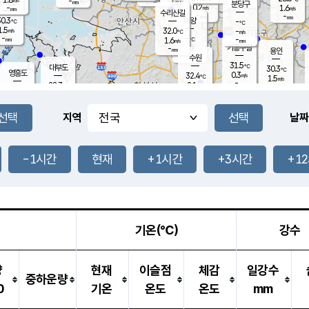
-
-
mm
무의도
mm
mm
분당구
0.2
-
1.6
m/s
m/s
mm
수리산길
-
-
mm
mm
0.3
의왕
-
℃
℃
1.5
32.0
m/s
-
m/s
℃
-
-
-
mm
1.6
℃
mm
m/s
기흥구갈
-
-
m/s
mm
용인
-
수원
mm
31.5
℃
대부도
30.3
℃
영흥도
0.3
32.4
m/s
℃
1.5
m/s
-
mm
2.1
28.3
m/s
-
℃
mm
30.4
℃
-
오산
1.7
mm
m/s
2.2
m/s
-
mm
-
mm
향남
29.0
℃
지역
날짜
0.7
m/s
-
-
℃
운평
mm
송탄
-
℃
m/s
-
s
mm
29.4
보
℃
33.8
-1시간
현재
+1시간
+3시간
+1
℃
1.9
m/s
산
1.0
m/s
-
26.
mm
-
mm
0.1
℃
-
m
/s
기온(℃)
강수
량
현재
이슬점
체감
일강수
중하운량
0
기온
온도
온도
mm