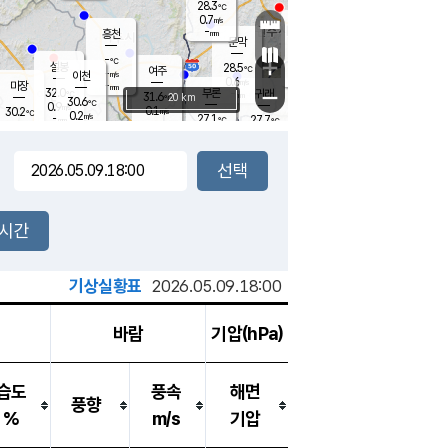
28.3
℃
강림
0.7
m/s
원주
-
흥천
mm
26.5
℃
문막
0.1
m/s
33.1
℃
-
-
℃
mm
+
1.9
설봉
m/s
28.5
℃
여주
-
m/s
이천
-
mm
0.6
m/s
-
마장
mm
신림
32.0
부론
-
귀래
−
℃
mm
31.6
20 km
℃
30.6
℃
0.9
m/s
0.1
30.2
m/s
℃
26.0
0.2
m/s
℃
-
27.1
27.7
mm
℃
-
℃
mm
1.4
m/s
-
0.8
mm
m/s
0.0
0.8
m/s
m/s
-
mm
-
백운
mm
-
-
mm
mm
백암
장호원
26.7
℃
0.2
m/s
25.9
℃
30.3
엄정
℃
-
mm
0.3
m/s
1.1
m/s
노은
-
mm
-
28.3
mm
℃
개
2시간
0.2
m/s
27.8
℃
-
mm
4
0.1
℃
m/s
-
m/s
mm
m
기상실황표
2026.05.09.18:00
바람
기압(hPa)
습도
풍속
해면
풍향
%
m/s
기압