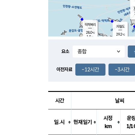
3
덕적북리
자월도
28.0
℃
29.2
℃
1.0
m/s
1.6
m/s
-
mm
-
mm
요소
풍도
28.1
덕적지도
2.7
m/
-
-12시간
-3시간
mm
이전자료
27.7
℃
대
4.4
m/s
-
mm
27.1
0.0
m
-
mm
시간
날씨
시정
운
일.시
현재일기
km
1/1