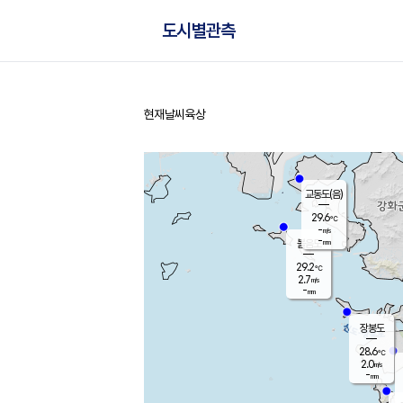
도시별관측
현재날씨
육상
홈
교동도(음)
29.6
℃
-
m/s
-
mm
볼음도
대연평
29.2
℃
2.7
m/s
29.9
℃
-
mm
2.6
m/s
-
mm
장봉도
28.6
℃
2.0
m/s
-
mm