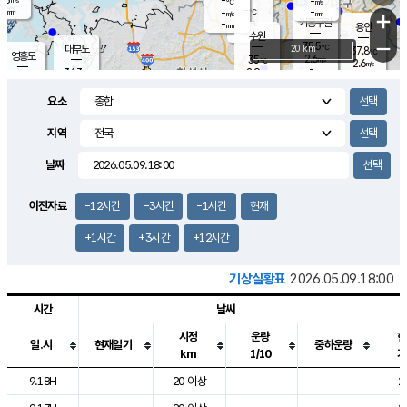
-
-
m/s
℃
-
-
-
mm
-
℃
mm
+
m/s
기흥구갈
-
-
m/s
mm
용인
-
수원
mm
−
35.5
℃
대부도
20 km
37.8
℃
영흥도
2.6
35
m/s
℃
2.6
m/s
-
mm
2.9
34.3
m/s
-
℃
mm
35.2
℃
-
오산
2.7
mm
m/s
2.5
m/s
-
mm
요소
-
mm
향남
36.2
℃
2.5
m/s
36.3
-
지역
℃
운평
mm
송탄
-
℃
m/s
-
s
mm
34.6
보
℃
날짜
37.1
℃
3.0
m/s
산
2.1
m/s
-
34.
mm
-
mm
1.9
℃
이전자료
-12시간
-3시간
-1시간
현재
-
m
/s
+1시간
+3시간
+12시간
기상실황표
2026.05.09.18:00
시간
날씨
시정
운량
현
일.시
현재일기
중하운량
km
1/10
기
도시별 기상실황표로 지점, 날씨, 기온, 강수, 바람, 기압등을 안내한 표입
9.18H
20 이상
2