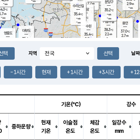
-
-
mm
무의도
mm
mm
분당구
2.7
-
2.9
m/s
m/s
mm
수리산길
-
-
mm
mm
4.3
의왕
35.2
℃
℃
1.7
35.4
m/s
-
m/s
℃
-
-
-
mm
-
℃
mm
m/s
기흥구갈
-
-
m/s
mm
용인
-
수원
mm
38.3
℃
대부도
37.0
℃
영흥도
2.1
35.4
m/s
℃
2.7
m/s
-
mm
2.9
35.4
m/s
-
℃
mm
34.0
℃
-
오산
2.5
mm
m/s
1.5
m/s
-
mm
-
mm
향남
36.5
℃
지역
날짜
2.3
m/s
35.8
-
℃
운평
mm
송탄
-
℃
m/s
-
s
mm
34.4
보
℃
35.6
-1시간
현재
+1시간
+3시간
+1
℃
2.9
m/s
산
2.4
m/s
-
34.
mm
-
mm
2.4
℃
-
m
/s
기온(℃)
강수
량
현재
이슬점
체감
일강수
중하운량
0
기온
온도
온도
mm