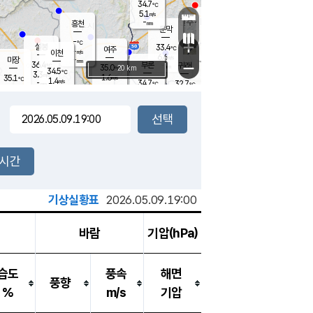
34.7
℃
강림
5.1
m/s
원주
-
흥천
mm
29.6
℃
문막
4.0
m/s
35.5
℃
-
-
℃
mm
+
3.3
설봉
m/s
33.4
℃
여주
-
m/s
이천
-
mm
6.6
m/s
-
마장
mm
신림
36.4
부론
-
귀래
−
℃
mm
35.0
20 km
℃
34.5
℃
3.3
m/s
1.6
35.1
m/s
℃
32.6
1.4
m/s
℃
-
34.7
32.7
mm
℃
-
℃
mm
2.8
m/s
-
4.6
mm
m/s
5.5
3.4
m/s
m/s
-
mm
-
백운
mm
-
-
mm
mm
백암
장호원
36.3
℃
2.8
m/s
35.1
℃
34.9
엄정
℃
-
mm
2.2
m/s
2.8
m/s
노은
-
mm
-
34.7
mm
℃
개
2시간
2.0
m/s
35.5
℃
-
mm
6
1.9
℃
m/s
-
m/s
mm
m
기상실황표
2026.05.09.19:00
바람
기압(hPa)
습도
풍속
해면
풍향
%
m/s
기압