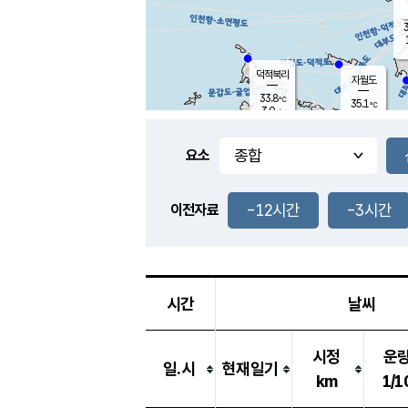
3
덕적북리
자월도
33.8
℃
35.1
℃
3.0
m/s
1.3
m/s
-
mm
-
mm
요소
풍도
32.7
덕적지도
0.9
m/
-
-12시간
-3시간
mm
이전자료
32.3
℃
대
2.0
m/s
-
mm
34.5
2.8
m
-
mm
시간
날씨
시정
운
일.시
현재일기
km
1/1