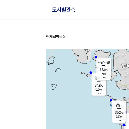
도시별관측
현재날씨
육상
홈
교동도(음)
32.6
℃
-
m/s
-
mm
볼음도
대연평
34.8
℃
0.6
m/s
35.5
℃
-
mm
1.2
m/s
-
mm
장봉도
36.2
℃
2.3
m/s
-
mm