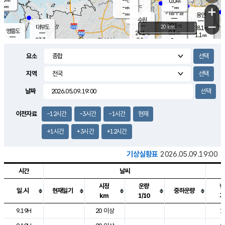
-
0.0
m/s
℃
-
-
-
mm
-
℃
mm
+
m/s
기흥구갈
-
-
m/s
mm
용인
-
수원
mm
−
29.1
℃
대부도
20 km
28.1
℃
영흥도
0.3
29.1
m/s
℃
1.1
m/s
-
mm
0.2
27.3
m/s
-
℃
mm
28.9
℃
-
오산
1.6
mm
m/s
0.8
m/s
-
mm
요소
-
mm
향남
26.7
℃
0.0
m/s
30.5
-
지역
℃
운평
mm
송탄
0.2
℃
m/s
-
s
mm
26.8
보
℃
날짜
30.6
℃
1.1
m/s
산
1.2
m/s
-
24.
mm
-
mm
0.3
℃
이전자료
-12시간
-3시간
-1시간
현재
-
m
/s
+1시간
+3시간
+12시간
기상실황표
2026.05.09.19:00
시간
날씨
시정
운량
현
일.시
현재일기
중하운량
km
1/10
기
도시별 기상실황표로 지점, 날씨, 기온, 강수, 바람, 기압등을 안내한 표입
9.19H
20 이상
1