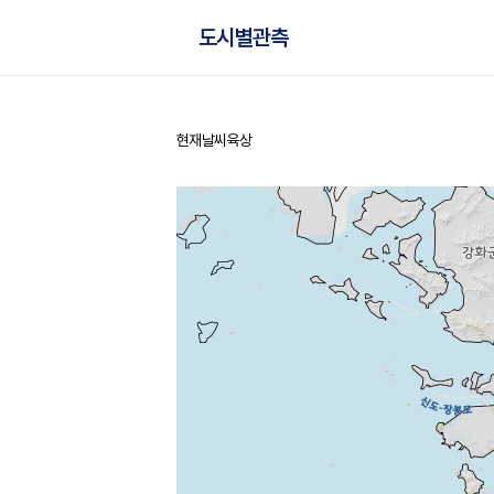
도시별관측
현재날씨
육상
홈