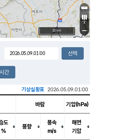
+
−
20 km
2시간
기상실황표
2026.05.09.01:00
바람
기압(hPa)
습도
풍속
해면
풍향
%
m/s
기압