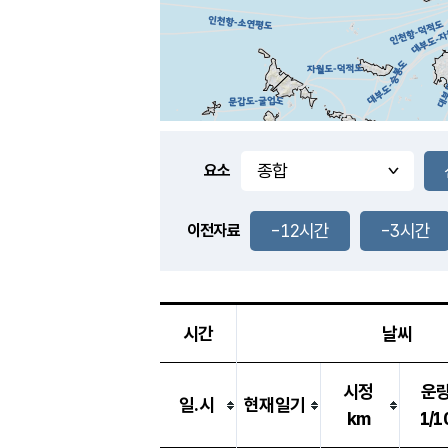
요소
-12시간
-3시간
이전자료
시간
날씨
시정
운
일.시
현재일기
km
1/1