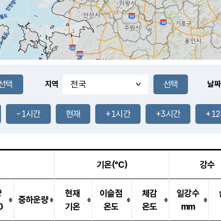
지역
날짜
-1시간
현재
+1시간
+3시간
+1
기온(℃)
강수
량
현재
이슬점
체감
일강수
중하운량
0
기온
온도
온도
mm