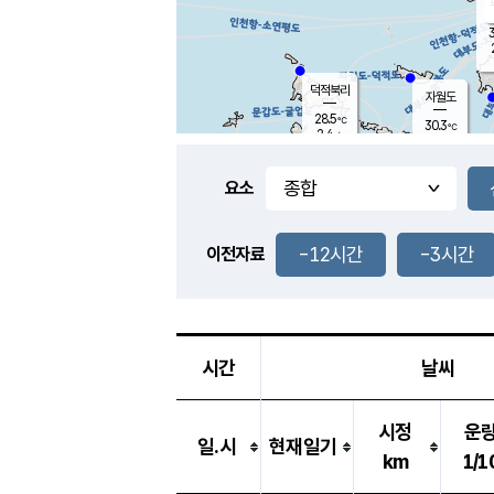
3
덕적북리
자월도
28.5
℃
30.3
℃
2.4
m/s
0.6
m/s
-
mm
-
mm
요소
풍도
27.8
덕적지도
1.4
m/
-
-12시간
-3시간
mm
이전자료
27.9
℃
대
2.0
m/s
-
mm
27.6
1.4
m
-
mm
시간
날씨
시정
운
일.시
현재일기
km
1/1