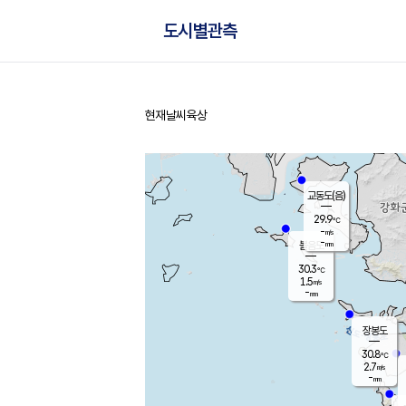
도시별관측
현재날씨
육상
홈
교동도(음)
29.9
℃
-
m/s
-
mm
볼음도
대연평
30.3
℃
1.5
m/s
31.1
℃
-
mm
1.4
m/s
-
mm
장봉도
30.8
℃
2.7
m/s
-
mm