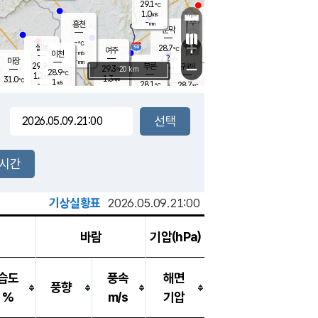
29.1
℃
강림
1.0
m/s
원주
-
흥천
mm
27.9
℃
문막
0.9
m/s
27.8
℃
-
-
℃
mm
+
1
설봉
m/s
28.7
℃
여주
-
m/s
이천
-
mm
2.2
m/s
-
마장
mm
신림
29.9
부론
-
귀래
−
℃
mm
29.3
20 km
℃
28.9
℃
1.2
m/s
1.3
31.0
m/s
℃
28.2
1
m/s
℃
-
28.1
28.7
mm
℃
-
℃
mm
1.4
m/s
-
1.2
mm
m/s
2.0
0.0
m/s
m/s
-
mm
-
백운
mm
-
-
mm
mm
백암
장호원
28.5
℃
0.6
m/s
29.8
℃
30.5
엄정
℃
-
mm
1.4
m/s
1.5
m/s
노은
-
mm
-
29.8
mm
℃
개
2시간
2.7
m/s
29.8
℃
-
mm
0
1.2
℃
m/s
-
m/s
mm
m
기상실황표
2026.05.09.21:00
바람
기압(hPa)
습도
풍속
해면
풍향
%
m/s
기압