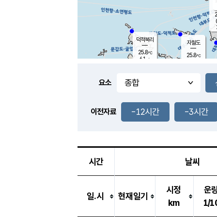
2
덕적북리
자월도
25.8
℃
25.8
℃
6.1
m/s
2.4
m/s
-
mm
3.5
mm
요소
풍도
25.8
덕적지도
2.1
m/
-
-12시간
-3시간
mm
이전자료
25.6
℃
대
4.6
m/s
-
mm
26.5
6.1
m
-
mm
시간
날씨
시정
운
일.시
현재일기
km
1/1