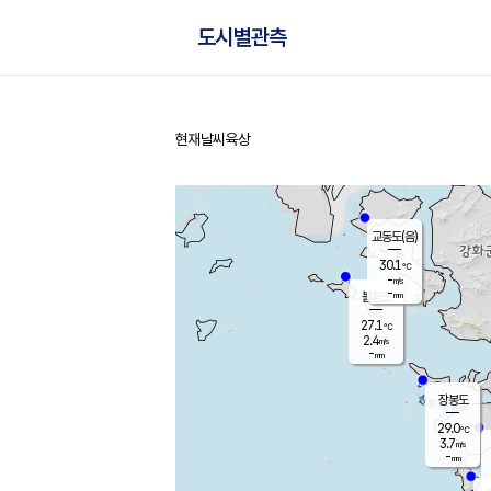
도시별관측
현재날씨
육상
홈
교동도(음)
30.1
℃
-
m/s
-
mm
볼음도
대연평
27.1
℃
2.4
m/s
28.5
℃
-
mm
3.6
m/s
-
mm
장봉도
29.0
℃
3.7
m/s
-
mm