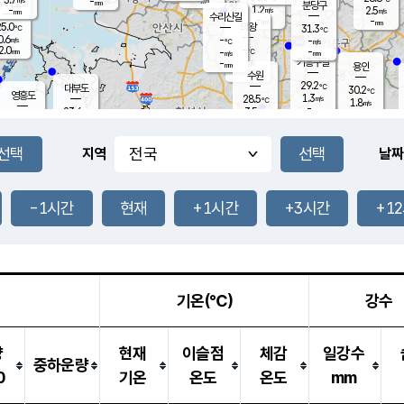
-
-
mm
무의도
mm
mm
분당구
1.2
-
2.5
m/s
m/s
mm
수리산길
-
-
mm
mm
5.0
의왕
31.3
℃
℃
0.6
-
m/s
-
m/s
℃
2.0
-
-
mm
-
℃
mm
m/s
기흥구갈
-
-
m/s
mm
용인
-
수원
mm
29.2
℃
대부도
30.2
℃
영흥도
1.3
28.5
m/s
℃
1.8
m/s
-
mm
3.5
23.6
m/s
-
℃
mm
26.5
℃
-
오산
0.4
mm
m/s
5.0
m/s
14.5
mm
11.5
mm
향남
27.6
℃
지역
날짜
0.8
m/s
27.9
-
℃
운평
mm
송탄
0.9
℃
m/s
-
s
mm
24.4
보
℃
27.5
-1시간
현재
+1시간
+3시간
+1
℃
0.4
m/s
산
0.0
m/s
27.0
23.
mm
-
mm
0.3
℃
1.0
/s
기온(℃)
강수
량
현재
이슬점
체감
일강수
중하운량
0
기온
온도
온도
mm