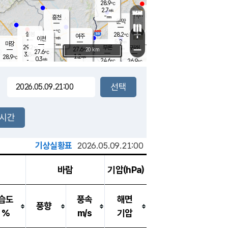
28.9
℃
강림
2.7
m/s
원주
-
흥천
mm
25.6
℃
문막
1.1
m/s
28.8
℃
-
-
℃
mm
+
4.2
설봉
m/s
28.2
℃
여주
-
m/s
이천
-
mm
5.0
m/s
-
마장
mm
신림
29.2
부론
-
귀래
−
℃
mm
27.6
20 km
℃
27.6
℃
3.8
m/s
1.2
28.9
m/s
℃
26.5
0.3
m/s
℃
-
24.6
26.9
mm
℃
-
℃
mm
1.1
m/s
-
2.3
mm
m/s
0.5
1.1
m/s
m/s
-
mm
-
백운
mm
7.5
-
mm
mm
백암
장호원
26.2
℃
2.1
m/s
24.2
℃
26.6
엄정
℃
0.5
mm
0.7
m/s
1.4
m/s
노은
9.0
mm
1.5
25.4
mm
℃
개
2시간
0.8
m/s
24.8
℃
15.5
mm
8
2.9
℃
m/s
13.5
m/s
mm
mm
기상실황표
2026.05.09.21:00
바람
기압(hPa)
습도
풍속
해면
풍향
%
m/s
기압