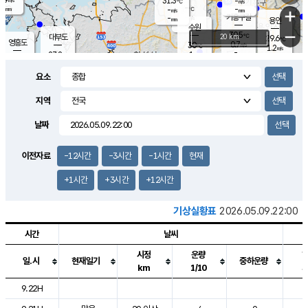
31.3
-
m/s
℃
-
-
-
mm
-
℃
mm
+
m/s
기흥구갈
-
-
m/s
mm
용인
-
수원
mm
−
30.5
℃
대부도
20 km
29.6
℃
영흥도
0.7
30
m/s
℃
1.2
m/s
-
mm
1
27.8
m/s
-
℃
mm
27.7
℃
-
오산
1.2
mm
m/s
1.1
m/s
-
mm
요소
-
mm
향남
30.7
℃
2.1
m/s
32.0
-
지역
℃
운평
mm
송탄
0.2
℃
m/s
-
s
mm
27.8
보
℃
날짜
32.4
℃
1.1
m/s
산
1.5
m/s
-
26.
mm
-
mm
0.0
℃
이전자료
-12시간
-3시간
-1시간
현재
-
m
/s
+1시간
+3시간
+12시간
기상실황표
2026.05.09.22:00
시간
날씨
시정
운량
일.시
현재일기
중하운량
km
1/10
도시별 기상실황표로 지점, 날씨, 기온, 강수, 바람, 기압등을 안내한 표입
9.22H
1