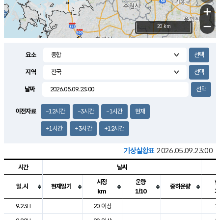
+
−
20 km
요소
지역
날짜
이전자료
-12시간
-3시간
-1시간
현재
+1시간
+3시간
+12시간
기상실황표
2026.05.09.23:00
시간
날씨
시정
운량
현
일.시
현재일기
중하운량
km
1/10
기
도시별 기상실황표로 지점, 날씨, 기온, 강수, 바람, 기압등을 안내한 표입
9.23H
20 이상
1