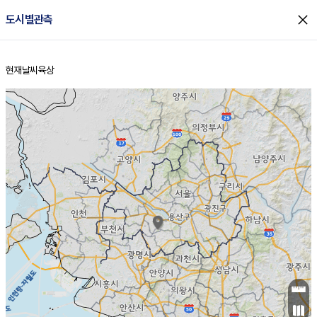
close
도시별관측
현재날씨
육상
홈