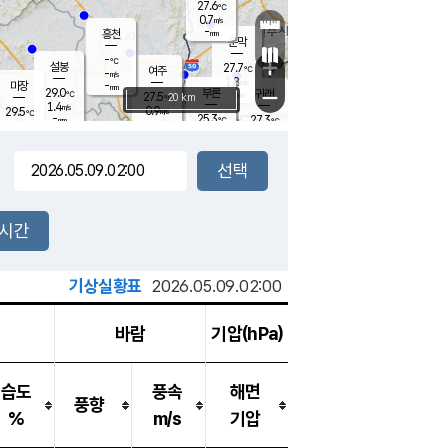
27.6
℃
강림
0.7
m/s
-
흥천
mm
24.2
℃
문막
0.8
m/s
-
-
℃
mm
+
설봉
27.7
℃
여주
-
m/s
1.8
m/s
-
마장
mm
신림
29.0
부론
-
귀래
−
℃
mm
27.5
20 km
℃
1.4
m/s
0.9
29.5
m/s
℃
25.3
℃
-
25.3
27.3
mm
℃
-
℃
mm
0.5
m/s
0.9
m/s
0.0
0.1
m/s
m/s
-
mm
-
백운
mm
-
-
mm
mm
백암
장호원
25.1
℃
0.1
m/s
27.9
℃
27.8
엄정
℃
-
mm
0.7
m/s
0.8
m/s
노은
-
mm
-
27.3
mm
℃
개
2시간
0.6
m/s
27.2
℃
-
mm
7
-
℃
m/s
-
/s
mm
m
기상실황표
2026.05.09.02:00
바람
기압(hPa)
습도
풍속
해면
풍향
%
m/s
기압