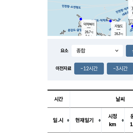
3
덕적북리
자월도
28.7
℃
28.3
℃
2.4
m/s
0.1
m/s
-
mm
-
mm
요소
풍도
28.1
덕적지도
1.6
m/
-
-12시간
-3시간
mm
이전자료
27.7
℃
대
2.9
m/s
-
mm
28.4
1.4
m
-
mm
시간
날씨
시정
일.시
현재일기
km
1