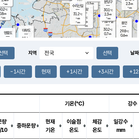
-
mm
무의도
mm
분당구
0.3
-
2.3
m/s
m/s
mm
수리산길
-
-
mm
mm
0.2
의왕
30.1
℃
℃
0.8
31.2
m/s
2.3
m/s
℃
-
-
-
mm
-
℃
mm
m/s
기흥구갈
-
-
m/s
mm
용인
-
mm
30.2
℃
대부도
29.8
℃
영흥도
0.7
m/s
0.6
m/s
-
mm
29.6
-
℃
mm
29.8
℃
오산
2.1
m/s
2.2
m/s
-
mm
-
mm
향남
29.3
℃
지역
날짜
0.2
m/s
30.5
-
℃
운평
mm
송탄
0.2
℃
m/s
-
s
mm
28.9
보
℃
31.0
-1시간
현재
+1시간
+3시간
+1
℃
2.4
m/s
산
0.0
m/s
-
25.
mm
-
mm
-
m
℃
-
m
/s
기온(℃)
강수
운량
현재
이슬점
체감
일강수
중하운량
/10
기온
온도
온도
mm