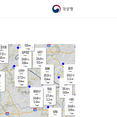
기상청
신남
23.3
℃
0.3
m/s
가평북면
-
mm
26.6
℃
0.5
m/s
평조종
-
mm
화촌
남산
남이섬
7.3
℃
.5
m/s
26.2
26.6
℃
26.5
℃
℃
-
mm
0.5
0.1
m/s
0.8
m/s
m/s
-
-
mm
-
mm
mm
홍천
팔봉
신천*
26.1
25.5
현
℃
℃
27.0
℃
1.1
0.4
m/s
m/s
0.4
m/s
-
시동
-
mm
mm
℃
-
mm
s
25.4
청운
℃
m
용문산
0.0
m/s
-
27.6
mm
℃
26.8
℃
1.1
서원
횡성
m/s
1.0
m/s
-
안흥
mm
-
mm
26.8
27.3
℃
℃
25.9
0.9
1.8
℃
m/s
m/s
양동
-
-
1.1
m/s
mm
mm
-
mm