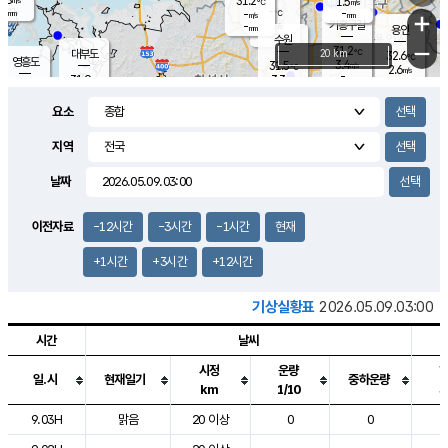
31.2
1.5
m/s
℃
-
-
-
mm
-
℃
mm
+
m/s
기흥구갈
-
-
m/s
mm
용인
-
수원
mm
−
31.2
℃
대부도
20 km
32.6
℃
영흥도
3.4
31.5
m/s
℃
2.6
m/s
-
mm
3.3
31.9
m/s
-
℃
mm
31.4
℃
-
오산
4.5
mm
m/s
6.8
m/s
-
mm
요소
-
mm
향남
31.9
℃
3.1
m/s
-
-
지역
℃
운평
mm
송탄
-
℃
m/s
-
s
mm
31.6
보
℃
날짜
32.7
℃
3.9
m/s
산
3.2
m/s
-
-
mm
-
mm
-
m
℃
이전자료
-12시간
-3시간
-1시간
현재
-
m
/s
+1시간
+3시간
+12시간
기상실황표
2026.05.09.03:00
시간
날씨
시정
운량
일.시
현재일기
중하운량
km
1/10
도시별 기상실황표로 지점, 날씨, 기온, 강수, 바람, 기압등을 안내한 표입
9.03H
맑음
20 이상
0
0
1