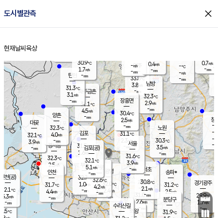
close
도시별관측
장남
판문점
30.7
℃
2.5
m/s
화현
30.7
동두천
℃
남면
-
현재날씨
육상
mm
파주
3.2
홈
m/s
포천
31.1
-
30.9
℃
mm
℃
30.7
℃
30.9
0.7
0.4
m/s
℃
m/s
-
양주
-
m/s
가
℃
-
1.7
-
mm
m/s
mm
-
mm
-
m/s
-
탄현
mm
33.8
-
2
℃
mm
남방
3.8
m/s
2
31.3
℃
-
파주금촌
mm
3.1
m/s
32.3
℃
-
장흥면
mm
2.9
m/s
31.1
℃
-
mm
4.5
m/s
30.4
℃
양촌
-
mm
창
2.5
m/s
은평
대곶
-
mm
32.3
노원
℃
-
김포
31.1
4.0
℃
32.1
m/s
℃
-
m/
-
2.3
30.3
m/s
mm
3.9
℃
m/s
서울
-
경서동
31.5
m
-
3.5
℃
mm
-
김포(공)
m/s
mm
1.6
-
m/s
mm
31.6
℃
32.3
-
℃
mm
32.1
℃
3.9
m/s
2.5
부천
m/s
5.1
구로
m/s
-
서초
mm
-
광명
mm
인천
송파*
-
mm
인천(공)
32.7
℃
32.6
℃
30.8
과천
경기광주
℃
32.0
1.0
31.7
31.2
m/s
℃
℃
℃
4.2
m/s
2.1
m/s
32.1
-
2.4
℃
mm
4.4
m/s
2.5
m/s
-
m/s
mm
-
31.0
29.9
mm
5.3
-
℃
℃
m/s
-
-
mm
무의도
mm
mm
분당구
2.6
-
1.7
m/s
m/s
mm
수리산길
-
-
mm
mm
0.5
의왕
31.9
℃
℃
2.8
m/s