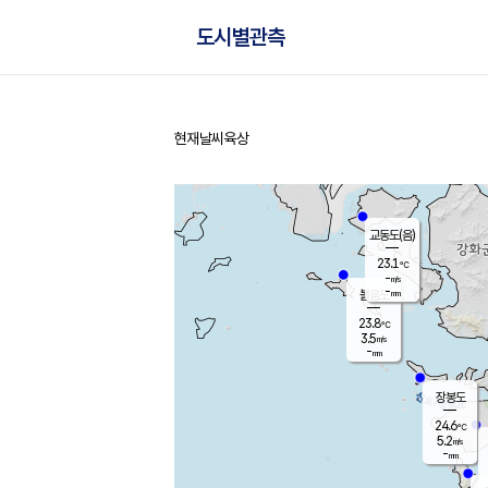
도시별관측
현재날씨
육상
홈
교동도(음)
23.1
℃
-
m/s
-
mm
볼음도
대연평
23.8
℃
3.5
m/s
25.5
℃
-
mm
2.5
m/s
-
mm
장봉도
24.6
℃
5.2
m/s
-
mm