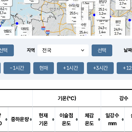
-
-
mm
무의도
mm
mm
분당구
1.6
-
2.7
m/s
m/s
mm
수리산길
-
-
mm
mm
6.1
의왕
25.1
℃
℃
3.7
25.5
m/s
1.2
m/s
℃
-
-
-
mm
-
℃
mm
m/s
기흥구갈
-
-
m/s
mm
용인
-
수원
mm
24.3
℃
대부도
24.9
℃
영흥도
1.4
25.4
m/s
℃
2.7
m/s
-
mm
2.7
24.5
m/s
-
℃
mm
26.7
℃
-
오산
3.1
mm
m/s
6.4
m/s
-
mm
-
mm
향남
24.8
℃
지역
날짜
1.9
m/s
26.1
-
℃
운평
mm
송탄
0.9
℃
m/s
-
s
mm
24.4
보
℃
24.9
-1시간
현재
+1시간
+3시간
+1
℃
1.5
m/s
산
0.0
m/s
-
-
mm
-
mm
-
m
℃
-
m
/s
기온(℃)
강수
량
현재
이슬점
체감
일강수
중하운량
0
기온
온도
온도
mm