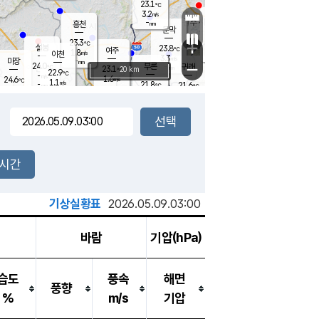
23.1
℃
강림
3.2
m/s
원주
-
흥천
mm
19.8
℃
문막
0.3
m/s
23.6
℃
23.3
-
℃
mm
+
2
설봉
m/s
23.8
℃
여주
1.8
m/s
이천
-
mm
3.3
m/s
-
마장
mm
신림
24.0
부론
-
귀래
−
℃
mm
23.1
20 km
℃
22.9
℃
-
m/s
1.6
24.6
m/s
℃
22.4
1.1
m/s
℃
-
21.8
21.6
mm
℃
-
℃
mm
2.7
m/s
-
0.8
mm
m/s
1.8
0.4
m/s
m/s
-
mm
-
백운
mm
-
-
mm
mm
백암
장호원
22.9
℃
0.5
m/s
21.7
℃
22.8
엄정
℃
-
mm
1.1
m/s
1.8
m/s
노은
-
mm
-
24.1
mm
℃
개
2시간
2.2
m/s
23.0
℃
-
mm
2.4
℃
m/s
-
/s
mm
m
기상실황표
2026.05.09.03:00
바람
기압(hPa)
습도
풍속
해면
풍향
%
m/s
기압