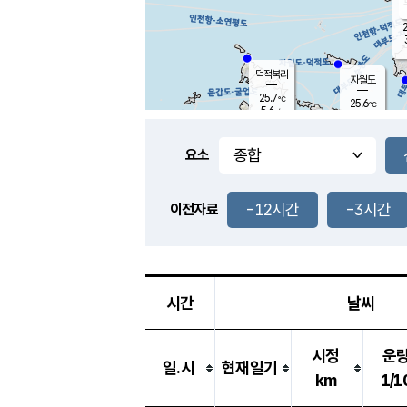
2
덕적북리
자월도
25.7
℃
25.6
℃
5.6
m/s
0.9
m/s
-
mm
-
mm
요소
풍도
25.8
덕적지도
2.7
m/
-
-12시간
-3시간
mm
이전자료
25.4
℃
대
2.6
m/s
-
mm
25.6
8.5
m
-
mm
시간
날씨
시정
운
일.시
현재일기
km
1/1