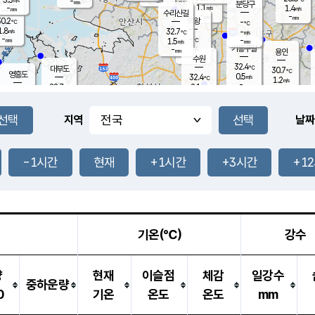
-
-
mm
무의도
mm
mm
분당구
1.1
-
1.4
m/s
m/s
mm
수리산길
-
-
mm
mm
0.2
의왕
-
℃
℃
1.8
32.7
m/s
-
m/s
℃
-
-
-
mm
1.5
℃
mm
m/s
기흥구갈
-
-
m/s
mm
용인
-
수원
mm
32.4
℃
대부도
30.7
℃
영흥도
0.5
32.4
m/s
℃
1.2
m/s
-
mm
2.1
28.7
m/s
-
℃
mm
30.7
℃
-
오산
1.3
mm
m/s
3.4
m/s
-
mm
-
mm
향남
28.8
℃
지역
날짜
0.6
m/s
-
-
℃
운평
mm
송탄
-
℃
m/s
-
s
mm
29.9
보
℃
33.8
-1시간
현재
+1시간
+3시간
+1
℃
1.7
m/s
산
1.1
m/s
-
27.
mm
-
mm
0.0
℃
-
m
/s
기온(℃)
강수
량
현재
이슬점
체감
일강수
중하운량
0
기온
온도
온도
mm