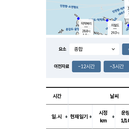
3
덕적북리
자월도
28.8
℃
29.3
℃
1.0
m/s
1.6
m/s
-
mm
-
mm
요소
풍도
28.1
덕적지도
2.0
m/
-
-12시간
-3시간
mm
이전자료
27.8
℃
대
5.3
m/s
-
mm
28.2
0.0
m
-
mm
시간
날씨
시정
운
일.시
현재일기
km
1/1