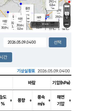
29.1
℃
강림
0.3
m/s
원주
-
흥천
mm
27.0
℃
문막
0.1
m/s
33.1
℃
-
-
℃
mm
+
1.9
설봉
m/s
29.0
℃
여주
-
m/s
이천
-
mm
2.4
m/s
-
마장
mm
신림
32.1
부론
-
귀래
−
℃
mm
32.7
20 km
℃
30.6
℃
1.2
m/s
0.1
30.9
m/s
℃
26.2
0.2
m/s
℃
-
27.3
28.3
mm
℃
-
℃
mm
1.4
m/s
-
0.3
mm
m/s
0.0
1.0
m/s
m/s
-
mm
-
백운
mm
-
-
mm
mm
백암
장호원
27.7
℃
0.5
m/s
26.1
℃
31.6
엄정
℃
-
mm
0.0
m/s
1.4
m/s
노은
-
mm
-
28.9
mm
℃
개
2시간
0.7
m/s
28.2
℃
-
mm
0
0.0
℃
m/s
-
m/s
mm
m
기상실황표
2026.05.09.04:00
바람
기압(hPa)
습도
풍속
해면
풍향
%
m/s
기압