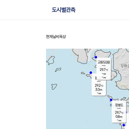
도시별관측
현재날씨
육상
홈
교동도(음)
29.7
℃
-
m/s
-
mm
볼음도
대연평
29.2
℃
3.0
m/s
29.6
℃
-
mm
2.6
m/s
-
mm
장봉도
29.7
℃
0.8
m/s
-
mm