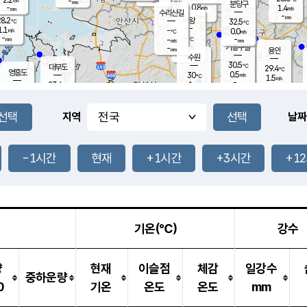
-
-
mm
무의도
mm
mm
분당구
0.8
-
1.4
m/s
m/s
mm
수리산길
-
-
mm
mm
8.2
의왕
32.5
℃
℃
1.1
-
m/s
0.0
m/s
℃
-
-
-
mm
-
℃
mm
m/s
기흥구갈
-
-
m/s
mm
용인
-
수원
mm
30.5
℃
대부도
29.4
℃
영흥도
0.5
30
m/s
℃
1.5
m/s
-
mm
1
27.4
m/s
-
℃
mm
27.9
℃
-
오산
0.8
mm
m/s
1.1
m/s
-
mm
-
mm
향남
30.7
℃
지역
날짜
2.0
m/s
31.9
-
℃
운평
mm
송탄
0.1
℃
m/s
-
s
mm
27.9
보
℃
32.4
-1시간
현재
+1시간
+3시간
+1
℃
0.5
m/s
산
2.5
m/s
-
25.
mm
-
mm
0.0
℃
-
m
/s
기온(℃)
강수
량
현재
이슬점
체감
일강수
중하운량
0
기온
온도
온도
mm