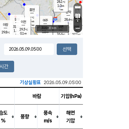
28.1
℃
강림
1.0
m/s
원주
-
흥천
mm
25.7
℃
문막
0.2
m/s
30.8
℃
-
-
℃
mm
+
1.4
설봉
m/s
28.4
℃
여주
-
m/s
이천
-
mm
0.6
m/s
-
마장
mm
신림
31.1
부론
-
귀래
−
℃
mm
30.5
20 km
℃
29.3
℃
1.1
m/s
0.8
29.8
m/s
℃
25.9
0.1
m/s
℃
-
26.6
27.1
mm
℃
-
℃
mm
1.0
m/s
-
0.6
mm
m/s
0.0
0.6
m/s
m/s
-
mm
-
백운
mm
-
-
mm
mm
백암
장호원
26.0
℃
0.8
m/s
26.1
℃
29.6
엄정
℃
-
mm
0.0
m/s
0.7
m/s
노은
-
mm
-
27.6
mm
℃
개
2시간
0.8
m/s
27.1
℃
-
mm
9
0.0
℃
m/s
-
m/s
mm
m
기상실황표
2026.05.09.05:00
바람
기압(hPa)
습도
풍속
해면
풍향
%
m/s
기압