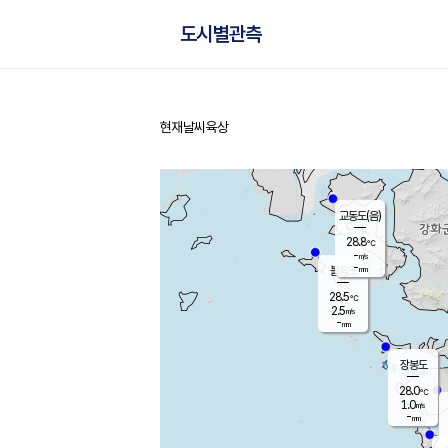
도시별관측
현재날씨
육상
홈
교동도(음)
28.8
℃
-
m/s
-
mm
볼음도
대연평
28.5
℃
2.5
m/s
29.4
℃
-
mm
2.8
m/s
-
mm
장봉도
28.0
℃
1.0
m/s
-
mm