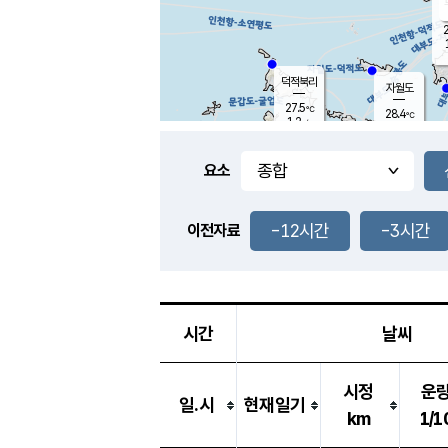
2
덕적북리
자월도
27.5
℃
28.4
℃
1.2
m/s
2.4
m/s
-
mm
-
mm
요소
풍도
29.4
덕적지도
1.0
m/
-
-12시간
-3시간
mm
이전자료
26.3
℃
대
3.5
m/s
-
mm
26.4
0.0
m
-
mm
시간
날씨
시정
운
일.시
현재일기
km
1/1