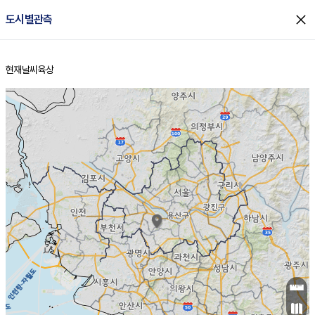
close
도시별관측
현재날씨
육상
홈