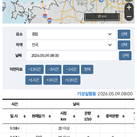
+
−
20 km
요소
지역
날짜
이전자료
-12시간
-3시간
-1시간
현재
+1시간
+3시간
+12시간
기상실황표
2026.05.09.08:00
시간
날씨
시정
운량
현
일.시
현재일기
중하운량
km
1/10
기
도시별 기상실황표로 지점, 날씨, 기온, 강수, 바람, 기압등을 안내한 표입
9.08H
20 이상
1