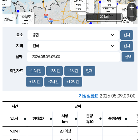
29.9
-
m/s
℃
-
-
-
mm
-
℃
mm
+
m/s
기흥구갈
-
-
m/s
mm
용인
-
mm
−
29.9
℃
대부도
20 km
28.6
℃
영흥도
0.7
m/s
0.7
m/s
-
mm
27.6
-
℃
mm
28.6
℃
오산
1.3
m/s
0.8
m/s
-
mm
요소
-
mm
향남
28.0
℃
0.5
m/s
31.2
-
지역
℃
운평
mm
송탄
0.1
℃
m/s
-
s
mm
27.3
보
℃
날짜
31.4
℃
0.2
m/s
산
0.6
m/s
-
24.
mm
-
mm
0.2
℃
이전자료
-12시간
-3시간
-1시간
현재
-
m
/s
+1시간
+3시간
+12시간
기상실황표
2026.05.09.09:00
시간
날씨
시정
운량
현
일.시
현재일기
중하운량
km
1/10
기
도시별 기상실황표로 지점, 날씨, 기온, 강수, 바람, 기압등을 안내한 표입
9.09H
20 이상
1