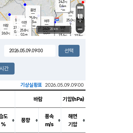
24.3
℃
강림
0.4
m/s
원주
-
흥천
mm
22.6
℃
문막
0.2
m/s
26.9
℃
25.9
-
℃
mm
+
1.2
설봉
m/s
25.0
℃
여주
0.3
m/s
이천
-
mm
1.9
m/s
-
마장
mm
신림
27.2
부론
-
귀래
−
℃
mm
26.0
20 km
℃
25.8
℃
0.8
m/s
0.0
26.0
m/s
℃
22.3
0.1
m/s
℃
-
23.6
23.8
mm
℃
-
℃
mm
0.8
m/s
-
0.0
mm
m/s
0.0
0.5
m/s
m/s
-
mm
-
백운
mm
-
-
mm
mm
백암
장호원
22.6
℃
0.0
m/s
23.1
℃
24.8
엄정
℃
-
mm
0.1
m/s
0.3
m/s
노은
-
mm
-
24.0
mm
℃
개
2시간
0.1
m/s
23.7
℃
-
mm
9
0.0
℃
m/s
-
m/s
mm
m
기상실황표
2026.05.09.09:00
바람
기압(hPa)
습도
풍속
해면
풍향
%
m/s
기압