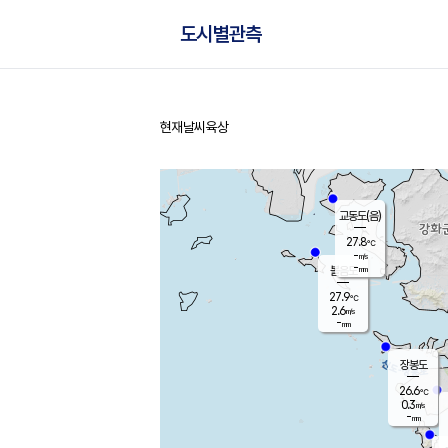
도시별관측
현재날씨
육상
홈
교동도(음)
27.8
℃
-
m/s
-
mm
볼음도
대연평
27.9
℃
2.6
m/s
27.4
℃
-
mm
0.3
m/s
-
mm
장봉도
26.6
℃
0.3
m/s
-
mm