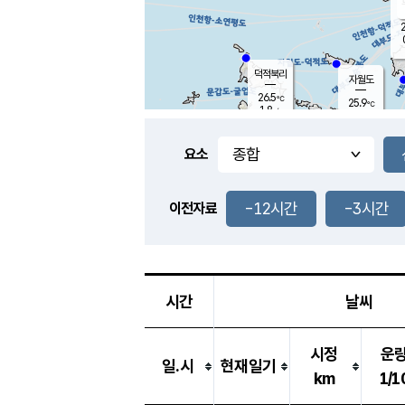
2
덕적북리
자월도
26.5
℃
25.9
℃
1.8
m/s
0.3
m/s
-
mm
-
mm
요소
풍도
29.0
덕적지도
0.8
m/
-
-12시간
-3시간
mm
이전자료
26.0
℃
대
0.4
m/s
-
mm
26.5
0.0
m
-
mm
시간
날씨
시정
운
일.시
현재일기
km
1/1