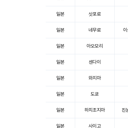
일본
삿포로
일본
네무로
이
일본
아오모리
일본
센다이
일본
와지마
일본
도쿄
일본
하치조지마
진
일본
사이고