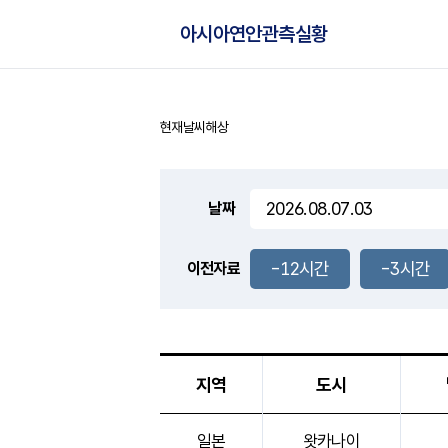
아시아연안관측실황
현재날씨
해상
홈
날짜
-12시간
-3시간
이전자료
지역
도시
아시아연안관측실황으로 지역, 도시, 날씨, 구름양,
일본
왓카나이