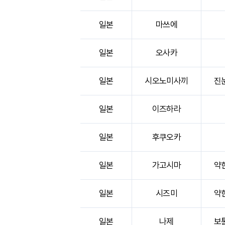
일본
마쓰에
일본
오사카
일본
시오노미사끼
진
일본
이즈하라
일본
후쿠오카
일본
가고시마
약
일본
시즈미
약
일본
나제
보