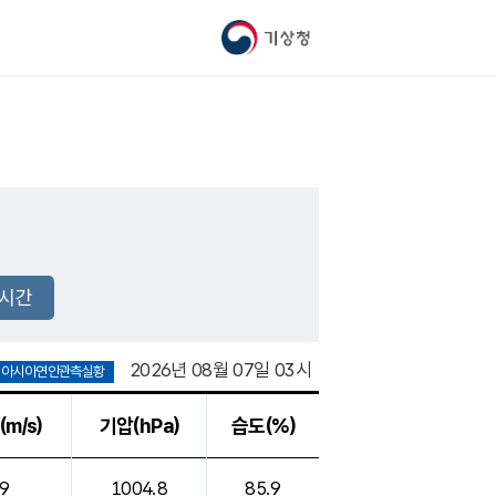
기상청
2시간
2026년 08월 07일 03시
아시아연안관측실황
(
m/s)
기압(hPa)
습도(%)
9
1004.8
85.9