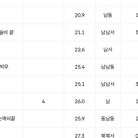
20.9
남동
1
슬비 끝
21.1
남남서
5
22.6
남서
박무
25.4
남남동
25.1
남남서
3
4
26.0
남
1
눈깨비끝
25.9
동남동
2
27.3
북북서
0