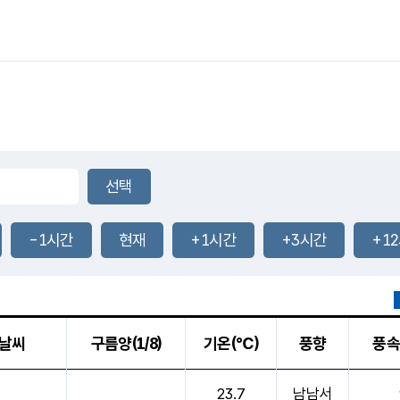
-1시간
현재
+1시간
+3시간
+1
날씨
구름양(1/8)
기온(℃)
풍향
풍속
 기온, 풍향, 풍속, 기압, 습도를 안내한 표입니다.
23.7
남남서