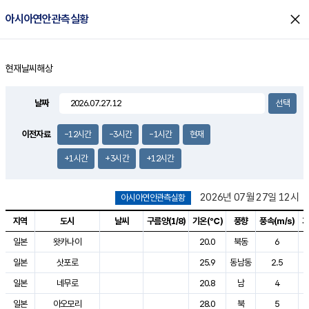
close
아시아연안관측실황
현재날씨
해상
홈
날짜
이전자료
-12시간
-3시간
-1시간
현재
+1시간
+3시간
+12시간
2026년 07월 27일 12시
아시아연안관측실황
지역
도시
날씨
구름양(1/8)
기온(℃)
풍향
풍속(
m/s)
기
아시아연안관측실황으로 지역, 도시, 날씨, 구름양, 기온, 풍향, 풍속, 기압
일본
왓카나이
20.0
북동
6
일본
삿포로
25.9
동남동
2.5
일본
네무로
20.8
남
4
일본
아오모리
28.0
북
5