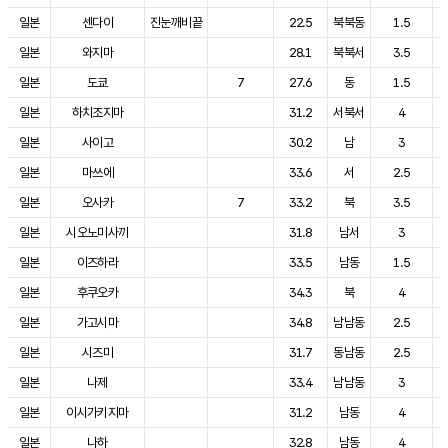
일본
센다이
진눈깨비끝
22.5
북북동
1.5
일본
와지마
28.1
북북서
3.5
일본
도쿄
7
27.6
동
1.5
일본
하치조지마
31.2
서북서
4
일본
사이고
30.2
남
3
일본
마쓰에
33.6
서
2.5
일본
오사카
7
33.2
북
3.5
일본
시오노미사끼
31.8
남서
3
일본
이즈하라
33.5
남동
1.5
일본
후쿠오카
34.3
북
4
일본
가고시마
34.8
남남동
2.5
일본
시즈미
31.7
동남동
2.5
일본
나제
33.4
남남동
3
일본
이시가키지마
31.2
남동
4
일본
나하
32.8
남동
4