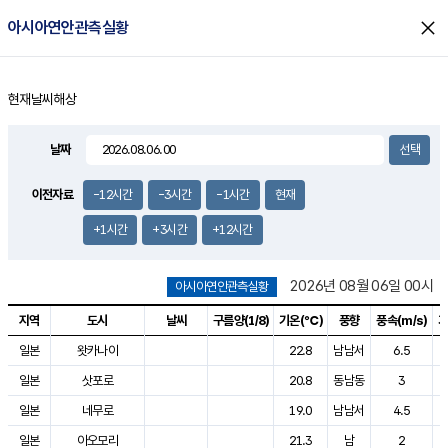
close
아시아연안관측실황
현재날씨
해상
홈
날짜
이전자료
-12시간
-3시간
-1시간
현재
+1시간
+3시간
+12시간
2026년 08월 06일 00시
아시아연안관측실황
지역
도시
날씨
구름양(1/8)
기온(℃)
풍향
풍속(
m/s)
기
아시아연안관측실황으로 지역, 도시, 날씨, 구름양, 기온, 풍향, 풍속, 기압
일본
왓카나이
22.8
남남서
6.5
일본
삿포로
20.8
동남동
3
일본
네무로
19.0
남남서
4.5
일본
아오모리
21.3
남
2