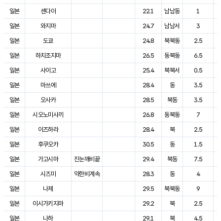
일본
센다이
22.1
남남동
1
일본
와지마
24.7
남남서
3
일본
도쿄
24.8
북북동
2.5
일본
하치조지마
26.5
동북동
6.5
일본
사이고
25.4
북북서
0.5
일본
마쓰에
28.4
동
3.5
일본
오사카
28.5
북동
3.5
일본
시오노미사끼
26.8
동북동
7
일본
이즈하라
28.4
북
2.5
일본
후쿠오카
30.5
동
1.5
일본
가고시마
진눈깨비끝
29.4
북동
7.5
일본
시즈미
약한비계속
28.3
동
4
일본
나제
29.5
북북동
9
일본
이시가키지마
29.2
북
2.5
일본
나하
29.1
북
4.5