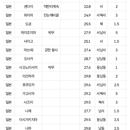
일본
센다이
약한비계속
22.8
서
2
일본
와지마
진눈깨비끝
24.9
서북서
3
일본
도쿄
25.5
북
1.5
일본
하치조지마
박무
27.9
서남서
5
일본
사이고
25.1
서
1.5
일본
마쓰에
강한 황사
27.4
서남서
3
일본
오사카
28.7
남남동
1
일본
시오노미사끼
박무
27.6
동남동
1
일본
이즈하라
29.8
동남동
2
일본
후쿠오카
29.6
서남서
2.5
일본
가고시마
29.2
서북서
5
일본
시즈미
29.5
북서
3
일본
나제
27.7
남서
1.5
일본
이시가키지마
29.5
동남동
3.5
일본
나하
29.8
남동
2.5