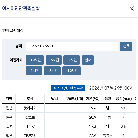
close
아시아연안관측실황
현재날씨
해상
홈
날짜
이전자료
-12시간
-3시간
-1시간
현재
+1시간
+3시간
+12시간
2026년 07월 29일 00시
아시아연안관측실황
지역
도시
날씨
구름양(1/8)
기온(℃)
풍향
풍속(
m/s)
기
아시아연안관측실황으로 지역, 도시, 날씨, 구름양, 기온, 풍향, 풍속, 기압
일본
왓카나이
19.6
남
2.5
일본
삿포로
20.9
남동
4
일본
네무로
17.3
남
3.5
일본
아오모리
22.9
북북서
1