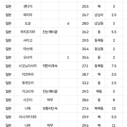
일본
센다이
25.5
북
3
일본
와지마
26.7
남남서
2.5
일본
도쿄
6
28.0
남남동
3
일본
하치조지마
진눈깨비끝
26.2
동
5.5
일본
사이고
29.5
동북동
2
일본
마쓰에
30.4
동남동
2
일본
오사카
1
30.4
동
2
일본
시오노미사끼
약한비계속
27.1
동북동
7.5
일본
이즈하라
28.7
북
3.5
일본
후쿠오카
33.2
동
2.5
일본
가고시마
진눈깨비끝
29.3
북동
5
일본
시즈미
박무
28.6
동
8
일본
나제
보통비단속
27.6
북북동
15
일본
이시가키지마
29.9
북
5.5
일본
나하
박무
29.6
북
11