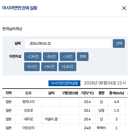
close
아시아연안관측실황
현재날씨
해상
홈
날짜
이전자료
-12시간
-3시간
-1시간
현재
+1시간
+3시간
+12시간
2026년 08월 06일 21시
아시아연안관측실황
지역
도시
날씨
구름양(1/8)
기온(℃)
풍향
풍속(
m/s)
기
아시아연안관측실황으로 지역, 도시, 날씨, 구름양, 기온, 풍향, 풍속, 기압
일본
왓카나이
23.4
남
4.5
일본
삿포로
25.1
남동
1.5
일본
네무로
이슬비 끝
20.4
남
3
일본
아오모리
24.8
북북서
1