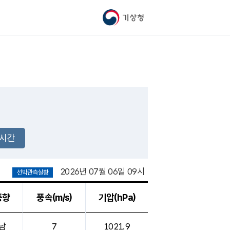
기상청
2시간
2026년 07월 06일 09시
선박관측실황
풍향
풍속(m/s)
기압(hPa)
남
7
1021.9