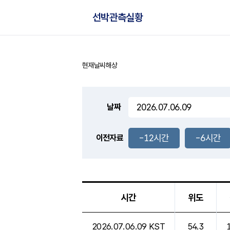
선박관측실황
현재날씨
해상
홈
날짜
-12시간
-6시간
이전자료
시간
위도
선박관측실황으로 시간,위도,경도,날씨,구름양,기
2026.07.06.09 KST
54.3