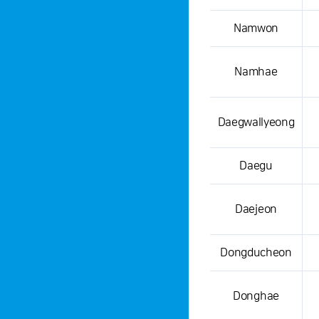
Namwon
Namhae
Daegwallyeong
Daegu
Daejeon
Dongducheon
Donghae