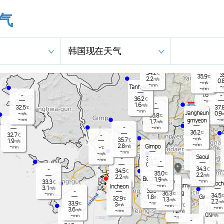
气
Jangnam
-
34.9
℃
韩国现在天气
1.5
m/s
35.2
℃
Dong
-
mm
Nammyeo
1.4
Paju
m/s
e
n
-
mm
34.2
℃
3
35.9
Yangju
℃
2.2
m/s
0.
-
m/s
-
mm
Tanhyeon
-
-
35.6
mm
℃
1.6
-
-
m/s
36.2
℃
-
mm
-
1.6
m/s
32.5
37.
℃
-
mm
Jangheun
-
0.9
m/s
m
35.8
℃
-
-
gmyeon
mm
m
1.7
m/s
-
-
-
mm
36.2
℃
Eunpyeon
32.7
-
℃
-
m/s
35.7
℃
1.9
g
m/s
-
mm
2.8
Gimpo
m/s
-
-
mm
℃
-
mm
-
35.3
℃
m/s
Seoul
35.4
-
℃
1.6
-
m/s
mm
-
0.8
m/s
-
mm
34.3
-
℃
-
34.5
mm
℃
35.0
℃
2.2
m/s
2.2
m/s
Bucheon
1.9
m/s
-
Guro
33.3
mm
℃
-
Seoch
mm
Gwangmy
-
Incheon
mm
3.1
m/s
35.5
-
℃
eong
36.3
-
℃
mm
34.5
Gwacheon
1.8
m/s
32.9
℃
1.3
m/s
2.2
m/s
-
33.9
mm
℃
3
34.6
m/s
-
℃
mm
-
mm
33.4
3.6
℃
m/s
-
1.2
mm
m/s
-
0.9
-
m/s
mm
-
mm
-
-
mm