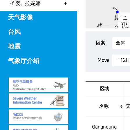
圣婴、拉妮娜
天气影像
-
31.3
℃
1.8
m/s
台风
-
mm
因素
地震
-
29.9
气象厅介绍
-12H
Move
℃
1.7
m/s
-
mm
区域
名称
这是一张气象条件表，显示
Gangneung