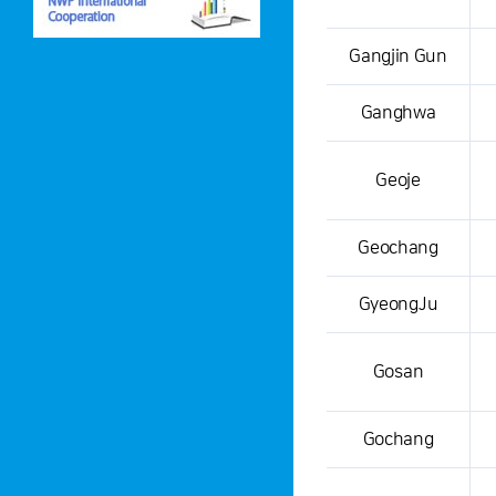
Gangjin Gun
Ganghwa
Geoje
Geochang
GyeongJu
Gosan
Gochang