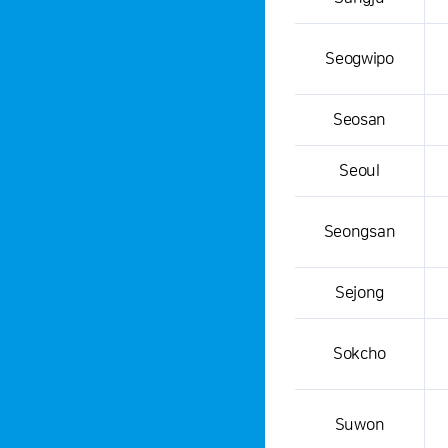
Seogwipo
Seosan
Seoul
Seongsan
Sejong
Sokcho
Suwon