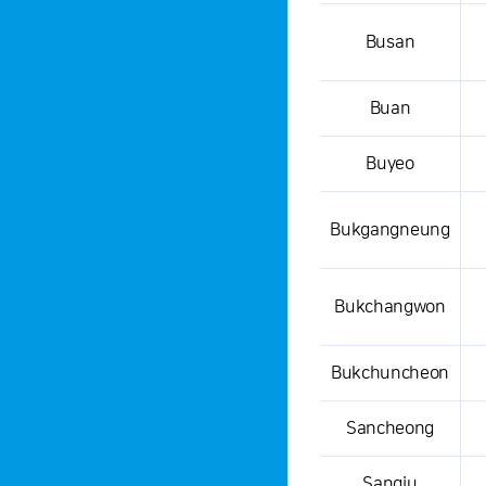
Busan
Buan
Buyeo
Bukgangneung
Bukchangwon
Bukchuncheon
Sancheong
Sangju