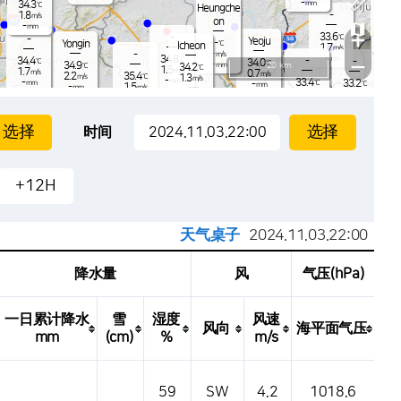
Won
-
34.3
mm
℃
Heungche
-
1.8
m/s
on
34.2
-
mm
1.3
m/
33.6
-
+
℃
-
Yeoju
-
Yongin
-
℃
Icheon
mm
1.7
m/s
-
-
m/s
-
34.8
mm
℃
-
34.4
-
℃
34.0
℃
-
−
20 km
34.9
mm
℃
34.2
℃
1.5
1.7
m/s
m/s
0.7
m/s
2.2
35.4
℃
m/s
1.3
m/s
-
33.4
mm
-
33.2
℃
mm
-
℃
mm
1.5
-
m/s
mm
-
mm
0.9
0.4
m/s
m/s
-
mm
san
-
-
mm
mm
-
.0
-
℃
时间
5
m/s
34.0
℃
33.8
mm
℃
-
1.6
m/s
2.4
ongtan
m/s
-
-
mm
-
34.6
mm
℃
-
34.1
1.8
℃
m/s
+12H
33.4
℃
1.2
-
m/s
mm
32.8
2.0
℃
m/s
-
mm
1.5
-
m/s
mm
-
mm
天气桌子
2024.11.03.22:00
降水量
风
气压(hPa)
一日累计降水
雪
湿度
风速
风向
海平面气压
mm
(cm)
%
m/s
59
SW
4.2
1018.6