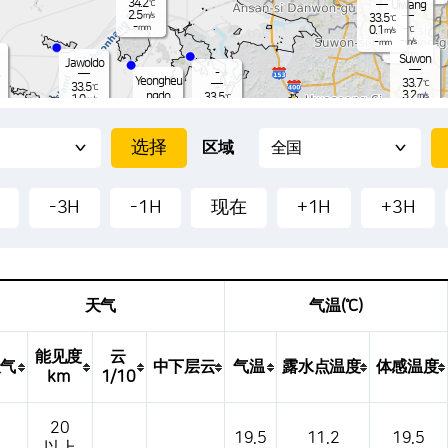
34.2
℃
Uiwang
2.5
m/s
33.5
℃
-
-
mm
0.1
℃
m/s
-
-
m/s
mm
-
mm
Suwon
Jawoldo
-
Yeongheu
33.7
℃
33.5
℃
3.2
ngdo
33.5
m/s
℃
1.0
m/s
-
2.1
mm
m/s
-
O
mm
32.0
-
℃
mm
2.9
m/s
33
-
-
区域
mm
-
1.
-
34.1
℃
-
30.4
1.2
℃
S
m/s
1.4
-
m/s
mm
33.9
℃
-
mm
1.9
-3H
-1H
现在
+1H
+3H
m/s
-
-
mm
28.8
℃
1.5
m/s
-
mm
天气
气温(℃)
能见度
云
天气
中下层云
气温
露水点温度
体感温度
km
1/10
地点、天气、温度、降水量、风压、气压等。
20
19.5
11.2
19.5