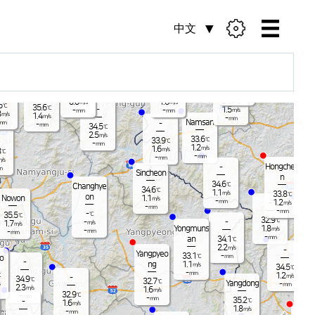
中文
Bukchunc
heon
Chuncheo
-
-
duch
35.5
℃
n
on
1.4
Pocheon
m/s
35.9
35.5
℃
℃
-
mm
34.7
0.0
1.6
℃
m/s
m/s
5
℃
35.6
℃
-
1.5
-
-
m/s
mm
mm
8
m/s
1.4
m/s
-
mm
Namsan
-
mm
-
mm
34.5
℃
2.5
m/s
35
33.6
℃
33.9
℃
-
mm
0.
1.2
1.6
m/s
m/s
8
℃
-
-
mm
-
mm
/s
Hongcheo
-
m
Sincheon
n
34.6
℃
Changhye
34.6
℃
1.1
m/s
33.8
℃
on
Nowon
1.1
m/s
-
1.2
mm
-
m/s
-
mm
-
mm
-
℃
35.5
℃
32.9
℃
-
-
1.7
m/s
m/s
Yongmuns
1.8
m/s
-
mm
-
mm
-
mm
an
34.1
℃
2.2
m/s
-
Hoe
Yangpyeo
33.1
-
℃
mm
o
-
ng
1.1
m/s
34.5
℃
-
mm
1.2
℃
m/s
-
34
34.9
℃
32.7
℃
Yangdong
-
mm
1.
2.3
m/s
1.6
m/s
32.9
-
℃
-
mm
-
mm
35.2
-
℃
1.6
m/s
1.8
m/s
-
mm