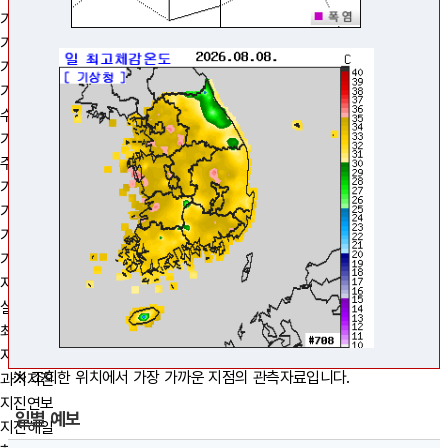
7.2
m/s
34.1
0.4
℃
m
기후예측
+
서수도
덕적도
기상가뭄
34.3
℃
−
풍도
3.2
m/s
3.4
인천
m/s
기후통계
2.1
0.2
m/s
m
5.1
m/s
0.1
m
기후감시·예측정보
0.5
m
수문기상 가뭄정보 시스템
가대암
기후변화
34.8
5.6
℃
34.8
℃
m/s
33.
내파수도
주간기후이슈
NaN
34.2
℃
m/s
08.08.(토) 11:00 갱신
50 km
기후정보포털
외연도
0.2
m
기후변화감시정보
4.2
m/s
0.4
날씨기호 설명
m
기후변화상황지도
십이동파
▶가까운 관측지점
실황
극값1
극값2
군산
32.
기상자료개방포털
3.6
m/s
35.2
℃
0.3
기상청 - 서울특별시 동작구 신대방동
08.08.(토) 11:18 현재
m
지진·화산
부안
위도동부
갈매여
5.9
m/s
4.7
실시간 감시
m/s
기온(체감)
바람
습도
일강수
0.4
4.6
0.3
m
m/s
m
32.9
32.3
최근 발표
33.9
℃
℃
℃
32.9
현재 위치에서 가까운 지점의 기온, 바람, 습도, 일강수를 제공
℃
34.5
℃
35.2
(34.3
)
동북동 3.3m/s
47
-
℃
℃
%
33.1
℃
지진조회
33
32.0
32.4
33.2
℃
℃
※ 조회한 위치에서 가장 가까운 지점의 관측자료입니다.
과거지진
29.8
℃
지진연보
32.1
℃
32.
32.4
℃
일별 예보
32.3
℃
31.3
℃
지진해일
32.3
℃
31.2
℃
31.1
32.3
℃
℃