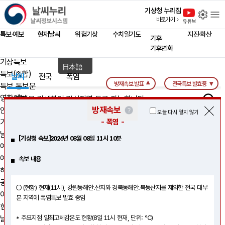
close
날씨누리 - 날씨정보시스템
기상청 누리집
설
바로가기
홈 페이지
유튜브
Language
특보·예보
현재날씨
위험기상
수치일기도
지진·화산
기후·
English
기후변화
특보·예보
中文
기상특보
日本語
특보(종합)
날씨
전국
폭염
방재속보 발표
전국특보 발효중
특보 통보문
영향예보
지역을 검색하여 관심지역 등록 가능합니다.
방재속보
안개정보
오늘 다시 열지 않기
서울특별시 동작구 신대방제2동
기상 예보
- 폭염 -
날씨해설·옙TV
[기상청 속보]2026년 08월 08일 11시 10분
예보 종합
예보 통보문
속보 내용
해상 예보
공항·산악·생활
○ (현황) 현재(11시), 강원동해안.산지와 경북동해안.북동산지를 제외한 전국 대부
이용안내
분 지역에 폭염특보 발효 중임
현재날씨
날씨 지도
* 주요지점 일최고체감온도 현황(8일 11시 현재, 단위: ℃)