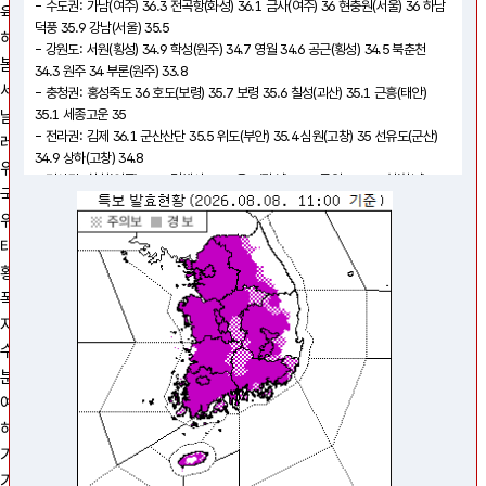
- 수도권: 가남(여주) 36.3 전곡항(화성) 36.1 금사(여주) 36 현충원(서울) 36 하남
육상
덕풍 35.9 강남(서울) 35.5
해상
- 강원도: 서원(횡성) 34.9 학성(원주) 34.7 영월 34.6 공근(횡성) 34.5 북춘천
“
서비스 이용에 불편을 드려 죄송합니다.
”
봄꽃·단풍
34.3 원주 34 부론(원주) 33.8
세계 기상
서비스 장애가 계속될 경우, 아래로 문의 바랍니다.
- 충청권: 홍성죽도 36 호도(보령) 35.7 보령 35.6 칠성(괴산) 35.1 근흥(태안)
webmasterkma@korea.kr
날씨 상황판
35.1 세종고운 35
- 전라권: 김제 36.1 군산산단 35.5 위도(부안) 35.4 심원(고창) 35 선유도(군산)
레이더·낙뢰
(02)2181-0900
(042)481-7500
,
34.9 상하(고창) 34.8
위성
- 경상권: 하회(안동) 35.8 김해시 35.3 옥포(달성) 35.3 군위 35.2 도천(창녕)
국가기상위성센터
35.2 의성 35.1 북부산 35.1
날씨지도 닫기
위험기상
- 제주도: 제주남원(서귀포) 34.2 성산(서귀포) 33.7 성산수산(서귀포) 33.6 한림
태풍
(제주) 33.4 낙천(제주) 33.4
초단기강수예측
특보
어제
1시간관측
현재날씨
예보
황사
○ (전망) 당분간 전국 대부분 지역에서 최고체감온도가 35℃ 안팎으로 올라 무덥
폭염
날씨/기온
강수
풍향/풍속
겠으니, 건강관리에 각별히 유의하기 바라며, 앞으로 발표하는 기상정보를 참고하
자연재난행동요령
기 바람
수치일기도
10
분석일기도
※ 다음 폭염 관련 속보는 13시경 발표할 예정임
2
예상일기도
32.8
℃
해상일기도
32.1
℃
2
기후·기후변화
연평도
기후
34.7
℃