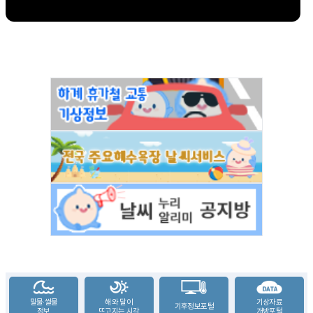
밀물·썰물
해와 달이
기상자료
기후정보포털
정보
뜨고지는 시각
개방포털