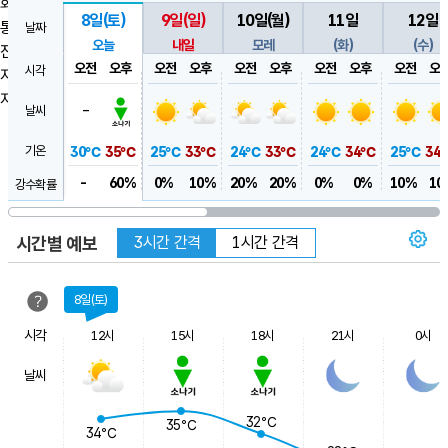
화산
32.7
℃
32.5
℃
31.8
℃
8일
(토)
9일
(일)
10일
(월)
11일
12일
통보기준
날짜
32.3
℃
31.6
℃
오늘
내일
모레
(화)
(수)
진도등급 별 현상
오전
오후
오전
오후
오전
오후
오전
오후
오전
오
시각
지진·화산 대피요령
지진과학관
-
날씨
기온
30℃
35℃
25℃
33℃
24℃
33℃
24℃
34℃
25℃
34
30.6
℃
-
60%
0%
10%
20%
20%
0%
0%
10%
10
강수확률
31.3
℃
31.3
℃
31.2
℃
시간별 예보
3시간 간격
1시간 간격
8일(토)
시각
12시
15시
18시
21시
0시
날씨
32℃
35℃
34℃