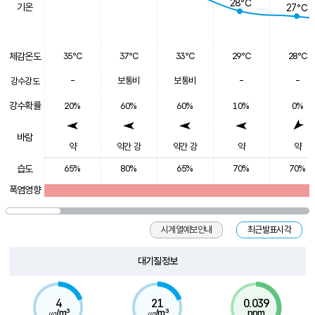
28℃
기온
27℃
체감온도
35℃
37℃
33℃
29℃
28℃
-
보통비
보통비
-
-
강수강도
강수확률
20%
60%
60%
10%
0%
바람
약
약간 강
약간 강
약
약
습도
65%
80%
65%
70%
70%
폭염영향
시계열예보안내
최근발표시각
대기질정보
4
21
0.039
㎍/m³
㎍/m³
ppm