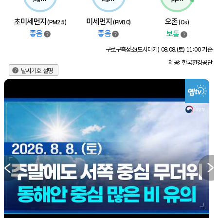
초미세먼지
미세먼지
오존
(PM2.5)
(PM10)
(O
)
3
좋음
좋음
보통
구로구측정소(도시대기) 08.08.(토) 11:00 기준
제공: 한국환경공단
날씨기호 설명