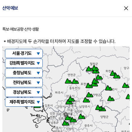
close
산악예보
특보·예보
공항·산악·생활
홈
* 배경지도에 두 손가락을 터치하여 지도를 조정할 수 있습니다.
서울·경기도
북한산
강원특별자치도
연인산
설악산
충청남북도
남한산성
오대산
계룡산
전라남북도
수리산
치악산
속리산
월출산
경상남북도
천마산
태백산
월악산
지리산(노고단)
주왕산
제주특별자치도
명지산
아미산
소백산
내장산
지리산
한라산
도봉산
광덕산
칠갑산
덕유산
소백산
소요산
삼악산
광덕산(천안)
무등산
가야산
운악산
팔봉산
민주지산