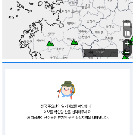
대둔산
가지산
용문산
태기산
덕숭산(수덕산)
마이산
청량산
청계산
가리왕산
서대산
모악산
금오산
마니산
청옥산
구병산
선운산
팔공산
백운산(포천)
두타산
금수산
조계산
연화산
화악산(중봉)
대암산
도락산
+
팔영산
비슬산
감악산
명성산
천태산
−
천관산
신불산
50 km
축령산
점봉산
희양산
두륜산
운문산
유명산
용화산
장안산
화왕산
관악산
오봉산
강천산
기백산
방태산
지리산(뱀사골)
황매산
가리산
백운산
웅석봉
계방산
첨찰산
방어산
전국 주요산의 일기예보를 확인합니다.
공작산
방장산
봉명산
예보를 확인할 산을 선택해주세요.
백덕산
※ 지점명이 산이름만 표기된 곳은 정상지역을 나타냅니다.
추월산
호구산
덕항산
깃대봉
성인봉
백운산(정선)