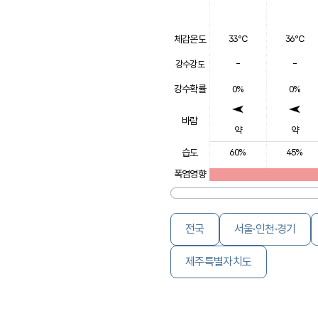
체감온도
33℃
36℃
-
-
강수강도
강수확률
0%
0%
바람
약
약
습도
60%
45%
폭염영향
전국
서울·인천·경기
제주특별자치도