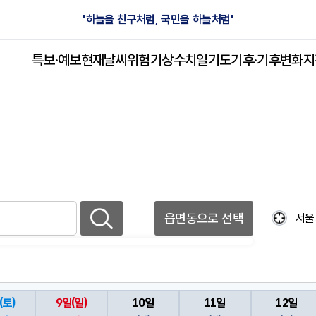
"하늘을 친구처럼, 국민을 하늘처럼"
특보·예보
현재날씨
위험기상
수치일기도
기후·
기후변화
지
읍면동으로 선택
서울
(토)
9일
(일)
10일
11일
12일