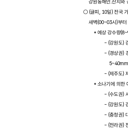
강원동해안.산지와 경
○ (글피, 10일) 전
새벽(00~03시)부
* 예상 강수량(8~
- (강원도)
- (경상권)
5~40m
- (제주도)
* 소나기에 의한 
- (수도권) 
- (강원도)
- (충청권) 
- (전라권)