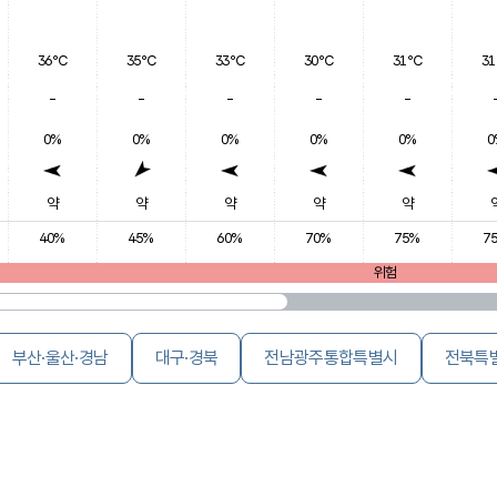
36℃
35℃
33℃
30℃
31℃
3
-
-
-
-
-
0%
0%
0%
0%
0%
0
약
약
약
약
약
40%
45%
60%
70%
75%
7
위험
부산·울산·경남
대구·경북
전남광주통합특별시
전북특