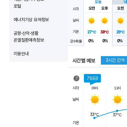
오늘
내
포털
오전
오후
오전
시각
에너지기상 요약정보
날씨
기온
27℃
38℃
28℃
공항·산악·생활
온열질환예측정보
0%
0%
0%
강수확률
이용안내
시간별 예보
3시간 간격
7일(금)
시각
09시
12시
날씨
33℃
37℃
기온