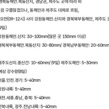
북동해안.북동산지, 경남권, 제주도 곳에 따라 비
국 가끔 구름많겠으나, 동해안과 제주도 대체로 흐림,
터 오전(09~12시) 사이 강원동해안.산지와 경북북부동해안, 제주도 
9일)
 강원동해안.산지: 30~100mm(많은 곳 150mm 이상)
 경북북부동해안.북동산지: 30~80mm/ 경북남부동해안: 20~60mm/
m
 제주도산지.중산간: 10~60mm/ (9일) 제주도해안: 5~30mm
예상 강수량(8일)
서울.인천.경기: 5~40mm
 강원내륙: 5~40mm
대전.세종.충남, 충북: 5~40mm
 전북내륙, 광주.전남내륙: 5~40mm