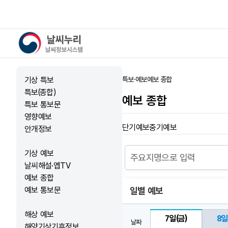
날씨누리 - 날씨정보시스템
기상 특보
특보·예보
예보 종합
홈
특보(종합)
예보 종합
특보 통보문
영향예보
단기예보
중기예보
안개정보
기상 예보
날씨해설·옙TV
예보 종합
예보 통보문
일별 예보
해상 예보
7일
(금)
8일
날짜
해양기상기후정보