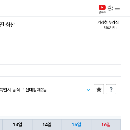
설정
메
유튜브
기상청 누리집
진·화산
바로가기
특별시 동작구 신대방제2동
13일
14일
15일
16일