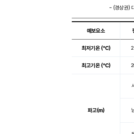
- (경상권)
예보요소
현재위치의 단기예보의 정보를 비교
최저기온 (℃)
2
최고기온 (℃)
2
파고(m)