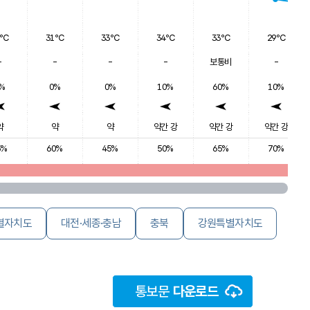
1℃
31℃
33℃
34℃
33℃
29℃
-
-
-
-
보통비
-
%
0%
0%
10%
60%
10%
약
약
약
약간 강
약간 강
약간 강
5%
60%
45%
50%
65%
70%
별자치도
대전·세종·충남
충북
강원특별자치도
통보문
다운로드