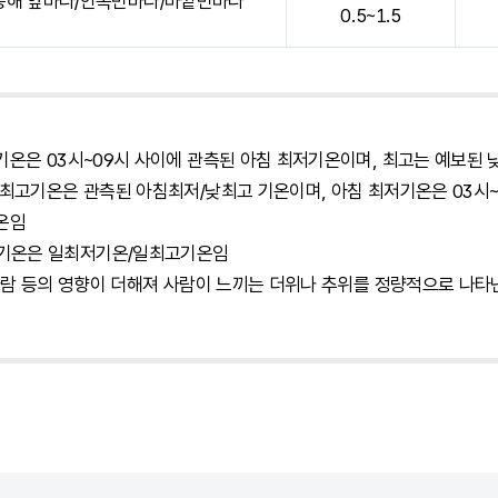
동해 앞바다/안쪽먼바다/바깥먼바다
0.5~1.5
저기온은 03시~09시 사이에 관측된 아침 최저기온이며, 최고는 예보된
저/최고기온은 관측된 아침최저/낮최고 기온이며, 아침 최저기온은 03시~
기온임
고기온은 일최저기온/일최고기온임
 바람 등의 영향이 더해져 사람이 느끼는 더위나 추위를 정량적으로 나타낸