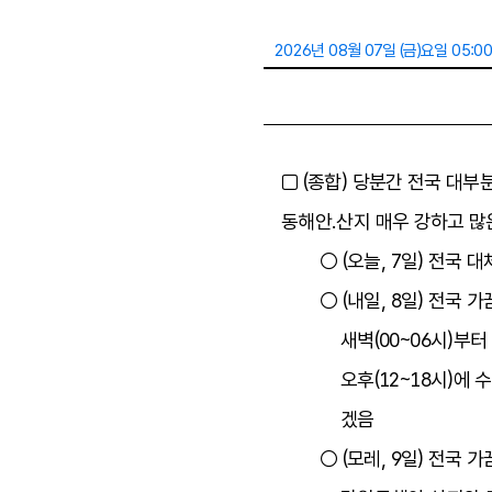
2026년 08월 07일 (금)요일 05:0
□ (종합) 당분간 전국 대
동해안.산지 매우 강하고 많
○ (오늘, 7일) 전국
○ (내일, 8일) 전국
새벽(00~06시)부터
오후(12~18시)에
겠음
○ (모레, 9일) 전국