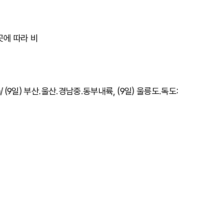
곳에 따라 비
 (9일) 부산.울산.경남중.동부내륙, (9일) 울릉도.독도: