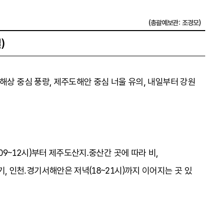
(총괄예보관: 조경모)
)
해상 중심 풍랑, 제주도해안 중심 너울 유의, 내일부터 강원
09~12시)부터 제주도산지.중산간 곳에 따라 비,
기, 인천.경기서해안은 저녁(18~21시)까지 이어지는 곳 있