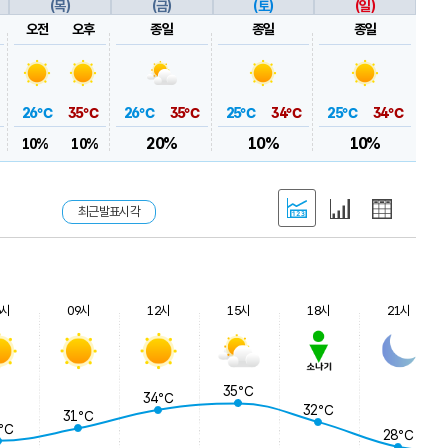
(목)
(금)
(토)
(일)
오전
오후
종일
종일
종일
26℃
35℃
26℃
35℃
25℃
34℃
25℃
34℃
20%
10%
10%
10%
10%
최근발표시각
6시
09시
12시
15시
18시
21시
35℃
34℃
32℃
31℃
9℃
28℃