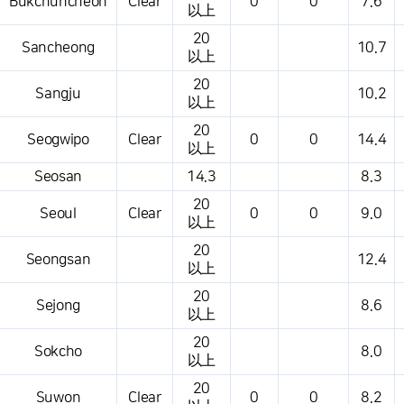
Bukchuncheon
Clear
0
0
7.6
以上
20
Sancheong
10.7
以上
20
Sangju
10.2
以上
20
Seogwipo
Clear
0
0
14.4
以上
Seosan
14.3
8.3
20
Seoul
Clear
0
0
9.0
以上
20
Seongsan
12.4
以上
20
Sejong
8.6
以上
20
Sokcho
8.0
以上
20
Suwon
Clear
0
0
8.2