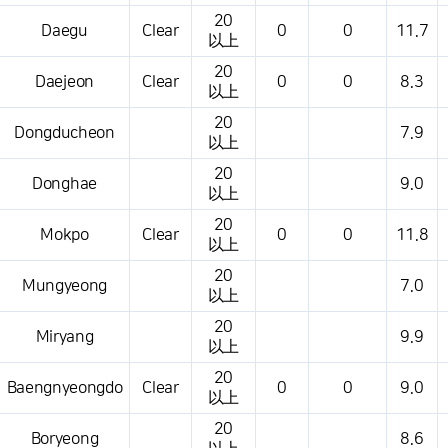
20
Daegu
Clear
0
0
11.7
以上
20
Daejeon
Clear
0
0
8.3
以上
20
Dongducheon
7.9
以上
20
Donghae
9.0
以上
20
Mokpo
Clear
0
0
11.8
以上
20
Mungyeong
7.0
以上
20
Miryang
9.9
以上
20
Baengnyeongdo
Clear
0
0
9.0
以上
20
Boryeong
8.6