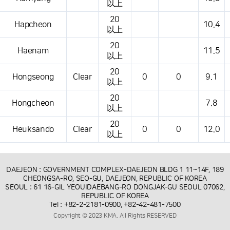
以上
20
Hapcheon
10.4
以上
20
Haenam
11.5
以上
20
Hongseong
Clear
0
0
9.1
以上
20
Hongcheon
7.8
以上
20
Heuksando
Clear
0
0
12.0
以上
DAEJEON : GOVERNMENT COMPLEX-DAEJEON BLDG 1 11~14F, 189
CHEONGSA-RO, SEO-GU, DAEJEON, REPUBLIC OF KOREA
SEOUL : 61 16-GIL YEOUIDAEBANG-RO DONGJAK-GU SEOUL 07062,
REPUBLIC OF KOREA
Tel : +82-2-2181-0900, +82-42-481-7500
Copyright © 2023 KMA. All Rights RESERVED