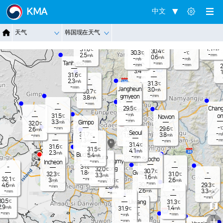
Jangnam
KMA
中文
-
30.1
℃
2.8
m/s
-
30.7
℃
Dongduch
-
天气
韩国现在天气
mm
Nammyeo
2.7
Paju
m/s
eon
n
Pocheon
30.2
-
℃
mm
1.1
31.6
m/s
℃
30.4
℃
30.3
-
Yangju
℃
℃
-
2.5
mm
m/s
0.6
m/s
-
-
m/s
m/s
-
mm
Tanhyeon
-
mm
-
-
32.0
mm
mm
℃
2
3.4
-
m/s
1
31.6
℃
-
mm
-
2.3
m/s
31.3
℃
-
mm
Jangheun
3.0
m/s
30.7
℃
-
gmyeon
mm
3.8
m/s
-
-
mm
Chang
29.5
℃
Eunpyeon
-
-
m/s
on
31.5
℃
Nowon
g
-
mm
3.3
Gimpo
m/s
32.0
℃
-
-
℃
29.6
mm
2.6
30.4
℃
℃
m/s
Seoul
-
31.7
-
3.8
m/
℃
1.5
-
m/s
m/s
mm
-
-
1.3
m
-
m/s
-
mm
mm
31.4
℃
-
31.6
mm
℃
31.5
℃
4.1
m/s
2.3
m/s
Bucheon
5.4
m/s
-
Guro
mm
-
Seocho
mm
Gwangmy
-
Incheon
-
mm
31.8
-
℃
eong
32.0
℃
30.7
℃
Gwacheon
1.8
-
m/s
32.3
31.0
℃
℃
3.3
m/s
1.6
m/s
-
32.1
mm
℃
3
2.6
31.6
m/s
m/s
-
℃
mm
-
mm
30.6
4.6
29.3
℃
℃
m/s
-
-
2.8
mm
mm
m/s
-
-
2.6
3.3
-
m/s
m/s
mm
-
mm
-
-
-
mm
mm
30.5
℃
Uiwang
31.3
℃
2.9
m/s
1.4
31.9
m/s
℃
-
-
mm
-
-
℃
mm
m/s
+
-
-
m/s
-
mm