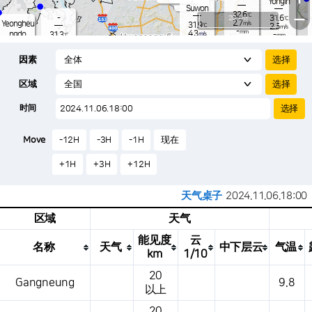
Yongin
-
mm
Suwon
32.6
−
℃
-
20 km
31.6
℃
2.7
Yeongheu
m/s
31.9
℃
2.5
m/s
-
mm
4.3
ngdo
31.3
m/s
-
℃
mm
-
3.9
mm
m/s
Osan
31.3
-
℃
mm
因素
5.1
m/s
31.1
-
℃
-
mm
2.8
m/s
-
32.1
mm
℃
-
区域
-
℃
Songtan
m/s
-
s
mm
31.1
℃
-
31.9
℃
时间
3.3
m/s
1.7
m/s
-
mm
29.
-
mm
1.4
℃
-
m
Move
-12H
-3H
-1H
现在
/s
m
+1H
+3H
+12H
天气桌子
2024.11.06.18:00
区域
天气
能见度
云
名称
天气
中下层云
气温
km
1/10
这是一张气象条件表，显示地点、天气、温度、降水量、风压、气压等。
20
Gangneung
9.8
以上
20