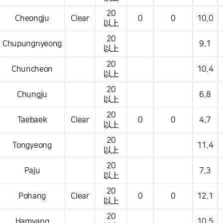
20
Cheongju
Clear
0
0
10.0
以上
20
Chupungnyeong
9.1
以上
20
Chuncheon
10.4
以上
20
Chungju
6.8
以上
20
Taebaek
Clear
0
0
4.7
以上
20
Tongyeong
11.4
以上
20
Paju
7.3
以上
20
Pohang
Clear
0
0
12.1
以上
20
Hamyang
10.5