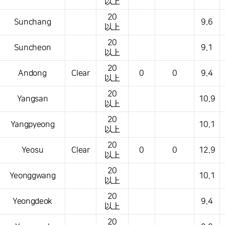
以上
20
Sunchang
9.6
以上
20
Suncheon
9.1
以上
20
Andong
Clear
0
0
9.4
以上
20
Yangsan
10.9
以上
20
Yangpyeong
10.1
以上
20
Yeosu
Clear
0
0
12.9
以上
20
Yeonggwang
10.1
以上
20
Yeongdeok
9.4
以上
20