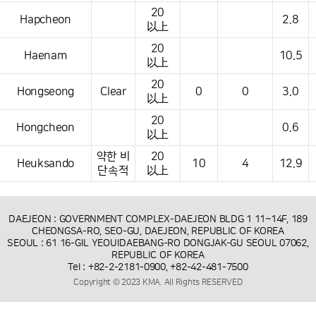
20
Hapcheon
2.8
以上
20
Haenam
10.5
以上
20
Hongseong
Clear
0
0
3.0
以上
20
Hongcheon
0.6
以上
약한 비
20
Heuksando
10
4
12.9
단속적
以上
DAEJEON : GOVERNMENT COMPLEX-DAEJEON BLDG 1 11~14F, 189
CHEONGSA-RO, SEO-GU, DAEJEON, REPUBLIC OF KOREA
SEOUL : 61 16-GIL YEOUIDAEBANG-RO DONGJAK-GU SEOUL 07062,
REPUBLIC OF KOREA
Tel : +82-2-2181-0900, +82-42-481-7500
Copyright © 2023 KMA. All Rights RESERVED