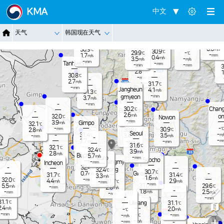
Jangnam
KMA
中文
-
30.4
℃
3.1
m/s
-
30.8
℃
Dongduch
-
天气
韩国现在天气
mm
Nammyeo
3.1
Paju
m/s
eon
n
Pocheon
31.5
-
℃
mm
0.6
30.9
m/s
℃
30.9
℃
29.9
-
Yangju
℃
℃
-
1.7
mm
m/s
0.4
m/s
3.5
-
m/s
m/s
-
mm
Tanhyeon
-
mm
-
-
33.4
mm
mm
℃
3
2.8
-
m/s
1
30.8
℃
-
mm
-
2.7
m/s
31.7
℃
-
mm
Jangheun
4.1
m/s
31.3
℃
-
gmyeon
mm
3.7
m/s
-
-
mm
Chang
30.2
℃
Eunpyeon
-
2.6
m/s
on
32.0
℃
Nowon
g
-
mm
3.9
Gimpo
m/s
32.1
℃
-
-
℃
30.9
mm
2.8
30.8
℃
℃
m/s
Seoul
-
31.4
-
3.5
m/
℃
3.4
-
m/s
m/s
mm
-
-
1.7
m
-
m/s
-
mm
mm
31.6
℃
-
32.1
mm
℃
32.4
℃
3.9
m/s
2.8
m/s
Bucheon
5.7
m/s
-
Guro
mm
-
Seocho
mm
Gwangmy
-
Incheon
-
mm
32.4
-
℃
eong
32.4
℃
30.7
℃
Gwacheon
0.7
-
m/s
31.7
31.4
℃
℃
3.3
m/s
1.6
m/s
-
32.0
mm
℃
4.4
2.9
31.7
m/s
m/s
-
℃
mm
-
mm
31.0
5.5
29.6
℃
℃
m/s
-
-
2.8
mm
mm
m/s
-
-
1.8
2.5
-
m/s
m/s
mm
-
mm
-
-
-
mm
mm
31.1
℃
Uiwang
31.1
℃
2.4
m/s
2.0
-
m/s
℃
-
-
mm
-
-
℃
mm
m/s
+
-
-
m/s
-
mm