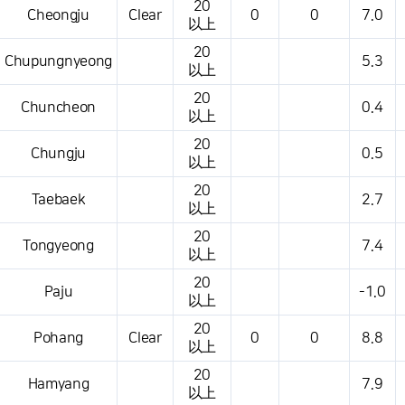
20
Cheongju
Clear
0
0
7.0
以上
20
Chupungnyeong
5.3
以上
20
Chuncheon
0.4
以上
20
Chungju
0.5
以上
20
Taebaek
2.7
以上
20
Tongyeong
7.4
以上
20
Paju
-1.0
以上
20
Pohang
Clear
0
0
8.8
以上
20
Hamyang
7.9
以上