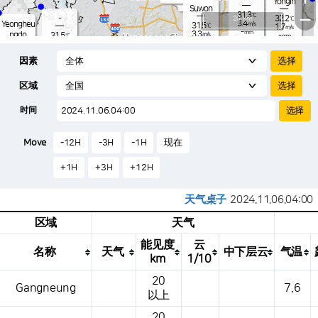
Yongin
-
mm
Suwon
31.3
−
℃
-
20 km
32.2
℃
3.4
Yeongheu
m/s
31.5
℃
1.7
m/s
-
mm
3.3
ngdo
31.5
m/s
-
℃
mm
-
4.0
mm
m/s
Osan
30.9
-
℃
mm
因素
4.3
m/s
31.2
-
℃
-
mm
3.1
m/s
-
31.7
mm
℃
-
区域
-
℃
Songtan
m/s
-
s
mm
30.5
℃
-
32.2
℃
时间
3.8
m/s
1.5
m/s
-
mm
-
-
mm
-
m/
℃
-
m
Move
-12H
-3H
-1H
现在
/s
m
+1H
+3H
+12H
天气桌子
2024.11.06.04:00
区域
天气
能见度
云
名称
天气
中下层云
气温
km
1/10
这是一张气象条件表，显示地点、天气、温度、降水量、风压、气压等。
20
Gangneung
7.6
以上
20