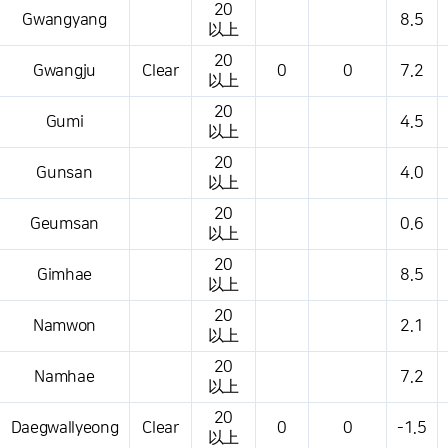
20
Gwangyang
8.5
以上
20
Gwangju
Clear
0
0
7.2
以上
20
Gumi
4.5
以上
20
Gunsan
4.0
以上
20
Geumsan
0.6
以上
20
Gimhae
8.5
以上
20
Namwon
2.1
以上
20
Namhae
7.2
以上
20
Daegwallyeong
Clear
0
0
-1.5
以上