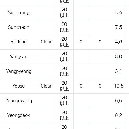
以上
20
Sunchang
3.4
以上
20
Suncheon
7.5
以上
20
Andong
Clear
0
0
4.6
以上
20
Yangsan
8.0
以上
20
Yangpyeong
3.1
以上
20
Yeosu
Clear
0
0
10.5
以上
20
Yeonggwang
6.6
以上
20
Yeongdeok
8.2
以上
20