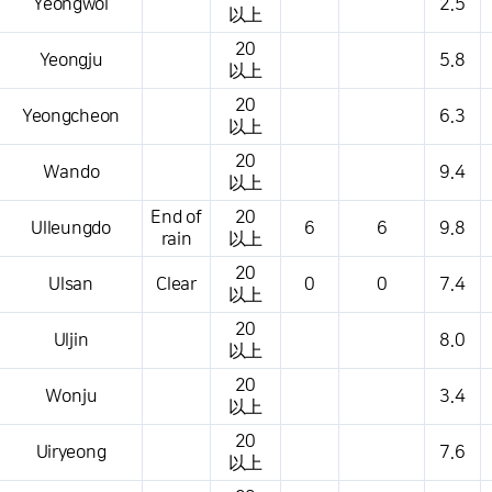
Yeongwol
2.5
以上
20
Yeongju
5.8
以上
20
Yeongcheon
6.3
以上
20
Wando
9.4
以上
End of
20
Ulleungdo
6
6
9.8
rain
以上
20
Ulsan
Clear
0
0
7.4
以上
20
Uljin
8.0
以上
20
Wonju
3.4
以上
20
Uiryeong
7.6
以上