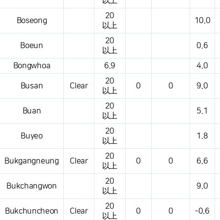
以上
20
Boseong
10.0
以上
20
Boeun
0.6
以上
Bongwhoa
6.9
4.0
20
Busan
Clear
0
0
9.0
以上
20
Buan
5.1
以上
20
Buyeo
1.8
以上
20
Bukgangneung
Clear
0
0
6.6
以上
20
Bukchangwon
9.0
以上
20
Bukchuncheon
Clear
0
0
-0.6
以上