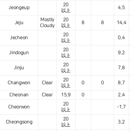
20
Jeongeup
4.5
以上
Mostly
20
Jeju
8
8
14.4
Cloudy
以上
20
Jecheon
0.4
以上
20
Jindogun
9.2
以上
20
Jinju
7.8
以上
20
Changwon
Clear
0
0
8.7
以上
Cheonan
Clear
15.9
0
2.4
20
Cheorwon
-1.7
以上
20
Cheongsong
3.2
以上