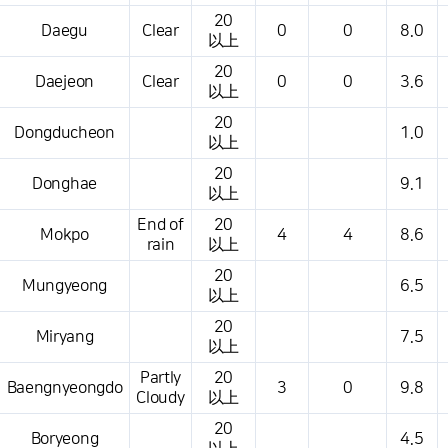
20
Daegu
Clear
0
0
8.0
以上
20
Daejeon
Clear
0
0
3.6
以上
20
Dongducheon
1.0
以上
20
Donghae
9.1
以上
End of
20
Mokpo
4
4
8.6
rain
以上
20
Mungyeong
6.5
以上
20
Miryang
7.5
以上
Partly
20
Baengnyeongdo
3
0
9.8
Cloudy
以上
20
Boryeong
4.5