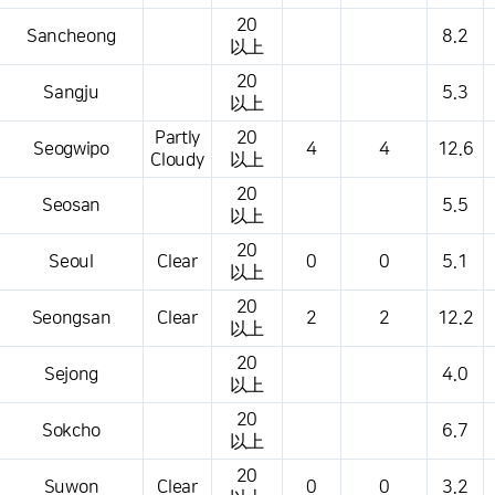
20
Sancheong
8.2
以上
20
Sangju
5.3
以上
Partly
20
Seogwipo
4
4
12.6
Cloudy
以上
20
Seosan
5.5
以上
20
Seoul
Clear
0
0
5.1
以上
20
Seongsan
Clear
2
2
12.2
以上
20
Sejong
4.0
以上
20
Sokcho
6.7
以上
20
Suwon
Clear
0
0
3.2