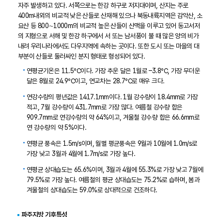
자주 발생하고 있다. 서쪽으로는 한강 하구로 저지대이며, 산지는 주로
400m내외의 비교적 낮은 산들로 산재해 있으나 북동내륙지역은 감악산, 소
요산 등 800∼1000m의 비교적 높은 산들이 산맥을 이루고 있어 동고서저
의 지형으로 서해 및 한강 하구에서 서 또는 남서풍이 불 때 많은 양의 비가
내려 우리나라에서도 다우지역에 속하는 곳이다. 또한 도시 또는 마을의 대
부분이 산들로 둘러싸인 분지 형태로 형성되어 있다.
연평균기온은 11.5℃이다. 가장 추운 달은 1월로 –3.8℃, 가장 무더운
달은 8월로 24.9℃이고, 연교차는 28.7℃로 매우 크다.
연강수량의 평년값은 1417.1mm이다. 1월 강수량이 18.4mm로 가장
적고, 7월 강수량이 431.7mm로 가장 많다. 여름철 강수량 합은
909.7mm로 연강수량의 약 64%이고, 겨울철 강수량 합은 66.6mm로
연 강수량의 약 5%이다.
연평균 풍속은 1.5m/s이며, 월별 평균풍속은 9월과 10월에 1.0m/s로
가장 낮고 3월과 4월에 1.7m/s로 가장 높다.
연평균 상대습도는 65.6%이며, 3월과 4월에 55.3%로 가장 낮고 7월에
79.5%로 가장 높다. 여름철의 평균 상대습도는 75.2%로 습하며, 봄과
겨울철의 상대습도는 59.0%로 상대적으로 건조하다.
파주지방 기후특성