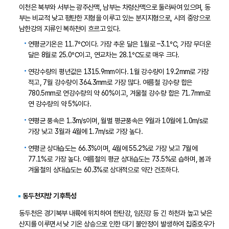
이천은 북부와 서부는 광주산맥, 남부는 차령산맥으로 둘러싸여 있으며, 동
부는 비교적 낮고 평탄한 지형을 이루고 있는 분지지형으로, 시의 중앙으로
남한강의 지류인 복하천이 흐르고 있다.
연평균기온은 11.7℃이다. 가장 추운 달은 1월로 –3.1℃, 가장 무더운
달은 8월로 25.0℃이고, 연교차는 28.1℃도로 매우 크다.
연강수량의 평년값은 1315.9mm이다. 1월 강수량이 19.2mm로 가장
적고, 7월 강수량이 364.3mm로 가장 많다. 여름철 강수량 합은
780.5mm로 연강수량의 약 60%이고, 겨울철 강수량 합은 71.7mm로
연 강수량의 약 5%이다.
연평균 풍속은 1.3m/s이며, 월별 평균풍속은 9월과 10월에 1.0m/s로
가장 낮고 3월과 4월에 1.7m/s로 가장 높다.
연평균 상대습도는 66.3%이며, 4월에 55.2%로 가장 낮고 7월에
77.1%로 가장 높다. 여름철의 평균 상대습도는 73.5%로 습하며, 봄과
겨울철의 상대습도는 60.3%로 상대적으로 약간 건조하다.
동두천지방 기후특성
동두천은 경기북부 내륙에 위치하여 한탄강, 임진강 등 긴 하천과 높고 낮은
산지를 이루면서 낮 기온 상승으로 인한 대기 불안정이 발생하여 집중호우가