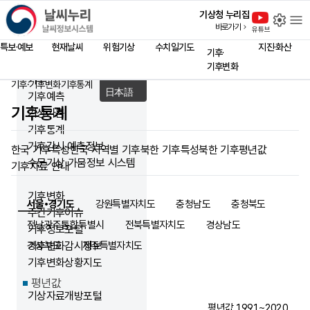
close
날씨누리 - 날씨정보시스템
기상청 누리집
설
바로가기
홈 페이지
유튜브
Language
특보·예보
현재날씨
위험기상
수치일기도
지진·화산
기후·
English
기후변화
中文
기후
기후·기후변화
기후통계
홈
日本語
기후예측
기후통계
기상가뭄
기후통계
기후감시·예측정보
한국 기후특성
한국 지역별 기후
북한 기후특성
북한 기후평년값
수문기상 가뭄정보 시스템
기후자료 안내
기후변화
서울•경기도
강원특별자치도
충청남도
충청북도
주간기후이슈
전남광주통합특별시
전북특별자치도
경상남도
기후정보포털
경상북도
기후변화감시정보
제주특별자치도
기후변화상황지도
평년값
기상자료개방포털
평년값 1991~2020