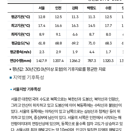
서울
인천
강화
백령도
수원
양평
서울, 인천, 강화, 백령도, 수원, 양평, 이천, 동두천, 파주의 평균기
평균기온(℃)
12.8
12.5
11.3
11.3
12.5
11.7
최고기온(℃)
17.4
16.6
16.3
14.5
17.7
17.8
최저기온(℃)
8.9
9.1
6.6
8.7
8.0
6.5
평균습도(%)
61.8
68.8
69.2
71.0
68.3
69.5
평균풍속(m/s)
2.3
2.9
1.9
4.4
1.7
1.3
연강수량(mm)
1417.9
1207.4
1266.2
787.3
1320.3
1383.6
* 평년값: 30년간(10년이상 포함)의 기후자료를 평균한 자료
지역별 기후특성
서울지방 기후특성
서울은 대한민국의 수도로 북쪽으로는 북한산과 도봉산, 북악산과 인왕산,
그리고 안산이 위치하고 있고 도봉산에 이어 북동쪽에는 수락산과 불암산이
있다. 서울의 동쪽에는 아차산이 있고 남쪽으로는 삼성산과 청계산 등이 위
치하고 있으며, 중심부에 남산이 있다. 서울의 서쪽은 인천에서 시작되는 해
안평야지대의 연장선상에 있으며, 동쪽으로 올수록 점차 고도가 상승하고 있
다. 서울시의 최저 해발고도는 약 10m이며, 인구가 밀집한 지역의 해발고도