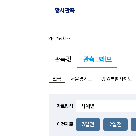
황사관측
위험기상
황사
홈
관측값
관측그래프
전국
서울경기도
강원특별자치도
자료형식
3일전
2일전
이전자료