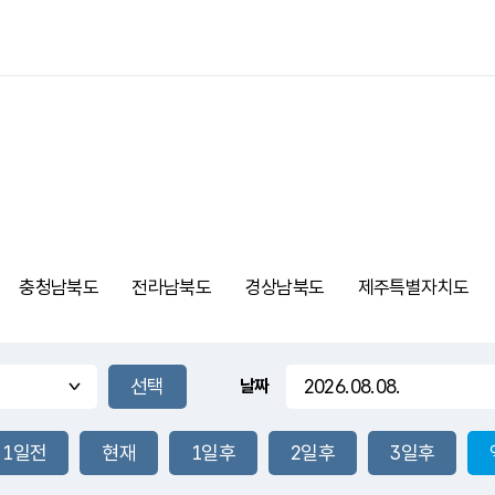
충청남북도
전라남북도
경상남북도
제주특별자치도
날짜
1일전
현재
1일후
2일후
3일후