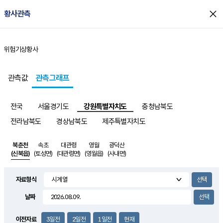
close
황사관측
위험기상
황사
홈
관측값
관측그래프
전국
서울경기도
강원특별자치도
충청남북도
전라남북도
경상남북도
제주특별자치도
북춘천
속초
대관령
영월
광덕산
(신북읍)
(토성면)
(대관령면)
(영월읍)
(사내면)
자료형식
날짜
이전자료
3일전
2일전
1일전
현재