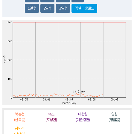
1일후
2일후
3일후
엑셀 다운로드
북춘천
속초
대관령
영월
(신북읍)
(토성면)
(대관령면)
(영월읍)
광덕산