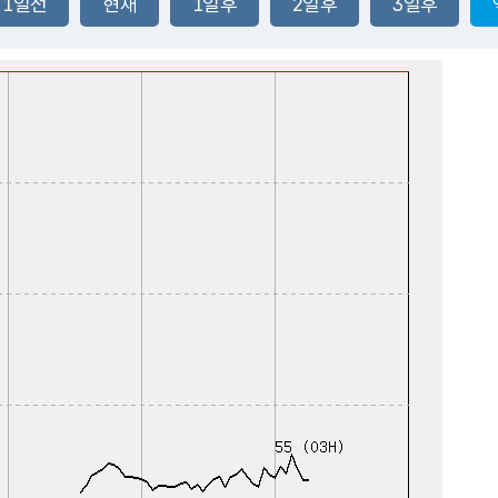
1일전
현재
1일후
2일후
3일후