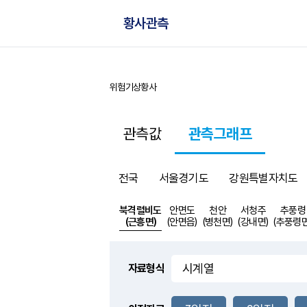
황사관측
위험기상
황사
홈
관측값
관측그래프
전국
서울경기도
강원특별자치도
북격렬비도
안면도
천안
서청주
추풍령
(근흥면)
(안면읍)
(병천면)
(강내면)
(추풍령면
자료형식