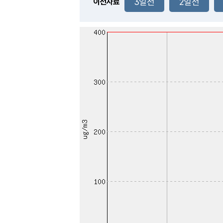
3일전
2일전
이전자료