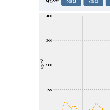
3일전
2일전
이전자료