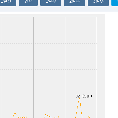
1일전
현재
1일후
2일후
3일후