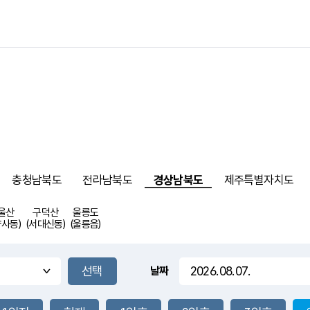
충청남북도
전라남북도
경상남북도
제주특별자치도
울산
구덕산
울릉도
약사동)
(서대신동)
(울릉읍)
날짜