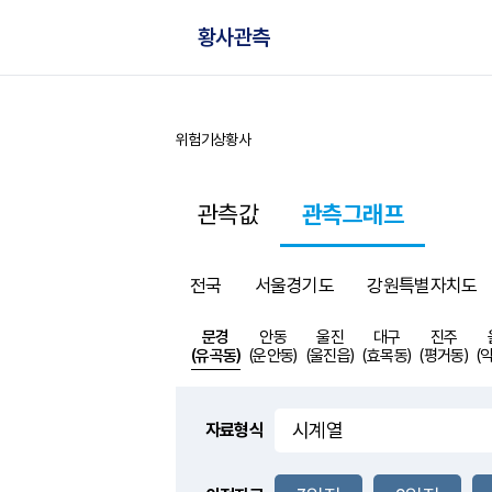
황사관측
위험기상
황사
홈
관측값
관측그래프
전국
서울경기도
강원특별자치도
문경
안동
울진
대구
진주
(유곡동)
(운안동)
(울진읍)
(효목동)
(평거동)
(
자료형식